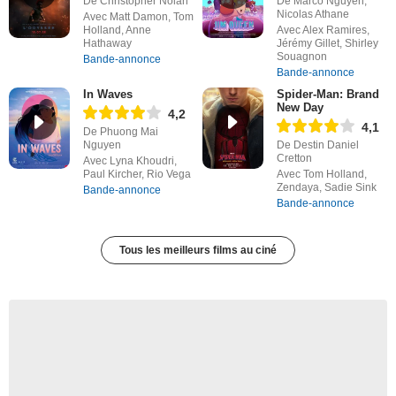
De Christopher Nolan
De Marco Nguyen,
Nicolas Athane
Avec Matt Damon, Tom
Holland, Anne
Avec Alex Ramires,
Hathaway
Jérémy Gillet, Shirley
Souagnon
Bande-annonce
Bande-annonce
In Waves
Spider-Man: Brand
New Day
4,2
4,1
De Phuong Mai
Nguyen
De Destin Daniel
Cretton
Avec Lyna Khoudri,
Paul Kircher, Rio Vega
Avec Tom Holland,
Zendaya, Sadie Sink
Bande-annonce
Bande-annonce
Tous les meilleurs films au ciné