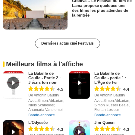
Gradiva... Le Festival du film de
Lama propose quelques uns
des films les plus attendus de
la rentrée
Dernières actus ciné Festivals
Meilleurs films à l'affiche
La Bataille de
La Bataille de
Gaulle - Partie 2 :
Gaulle - partie 1 :
J’écris ton nom
L'Âge de Fer
4,5
4,4
De Antonin Baudry
De Antonin Baudry
Avec Simon Abkarian,
Avec Simon Abkarian,
Niels Schneider,
Simon Russell Beale,
Anamaria Vartolomei
Florian Lesieur
Bande-annonce
Bande-annonce
L'Odyssée
Jim Queen
4,3
4,3