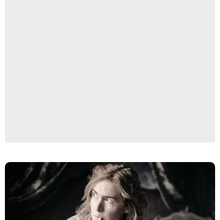
Sky UK Ltd / Kimberley French