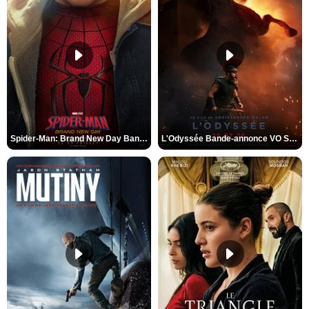
Spider-Man: Brand New Day Bande-annonce VO STFR
L'Odyssée Bande-annonce VO STFR