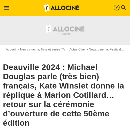
profil
menu
search
Accueil
News cinéma, films et séries TV
Actus Ciné
News cinéma: Festivals
De
Deauville 2024 : Michael
Douglas parle (très bien)
français, Kate Winslet donne la
réplique à Marion Cotillard…
retour sur la cérémonie
d’ouverture de cette 50ème
édition