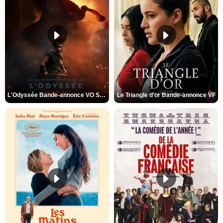
L'Odyssée Bande-annonce VO STFR
Le Triangle d'or Bande-annonce VF