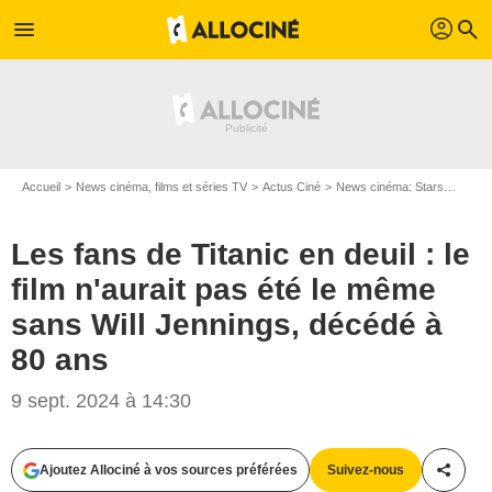
profil
menu
search
Accueil
News cinéma, films et séries TV
Actus Ciné
News cinéma: Stars
Les fa
Les fans de Titanic en deuil : le
film n'aurait pas été le même
sans Will Jennings, décédé à
80 ans
9 sept. 2024 à 14:30
Ajoutez Allociné à vos sources préférées
Suivez-nous
Partag