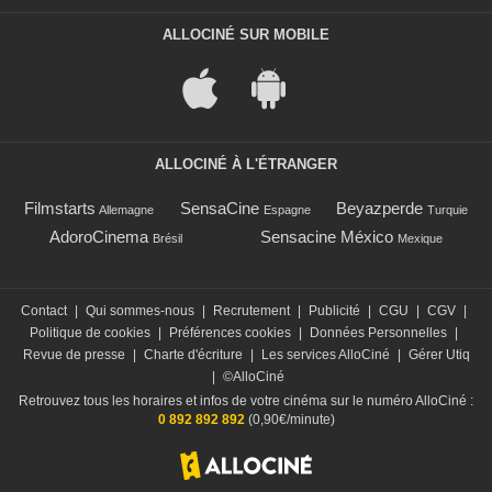
ALLOCINÉ SUR MOBILE
ALLOCINÉ À L'ÉTRANGER
Filmstarts
SensaCine
Beyazperde
Allemagne
Espagne
Turquie
AdoroCinema
Sensacine México
Brésil
Mexique
Contact
|
Qui sommes-nous
|
Recrutement
|
Publicité
|
CGU
|
CGV
|
Politique de cookies
|
Préférences cookies
|
Données Personnelles
|
Revue de presse
|
Charte d'écriture
|
Les services AlloCiné
|
Gérer Utiq
|
©AlloCiné
Retrouvez tous les horaires et infos de votre cinéma sur le numéro AlloCiné :
0 892 892 892
(0,90€/minute)