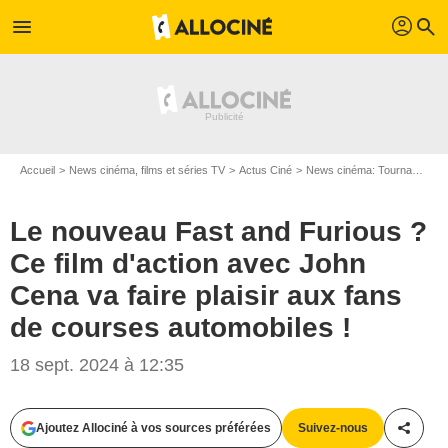
profil
menu
search
Accueil
News cinéma, films et séries TV
Actus Ciné
News cinéma: Tournages
Le nouveau Fast and Furious ?
Ce film d'action avec John
Cena va faire plaisir aux fans
de courses automobiles !
Universal
18 sept. 2024 à 12:35
Ajoutez Allociné à vos sources préférées
Suivez-nous
Partag