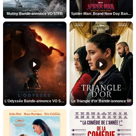
Mutiny Bande-annonce VO STFR
Spider-Man: Brand New Day Bande-annonce VO STFR
L'Odyssée Bande-annonce VO STFR
Le Triangle d'or Bande-annonce VF