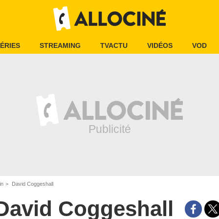
ÉRIES
STREAMING
TVACTU
VIDÉOS
VOD
in
David Coggeshall
David Coggeshall