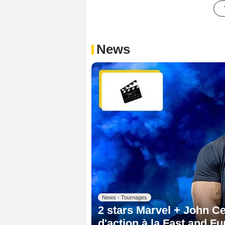
News
News - Tournages
2 stars Marvel + John Ce
d'action à la Fast and Fu