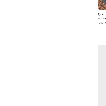
Quiz 
année
jeudi 