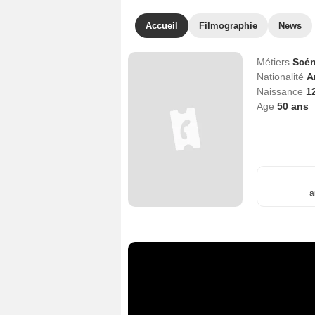
Accueil
Filmographie
News
Métiers
Scén
Nationalité
A
Naissance
1
Age
50
ans
a