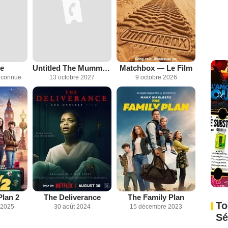
e
Untitled The Mummy Franchise
Matchbox — Le Film
inconnue
13 octobre 2027
9 octobre 2026
Plan 2
The Deliverance
The Family Plan
To
 2025
30 août 2024
15 décembre 2023
Sé