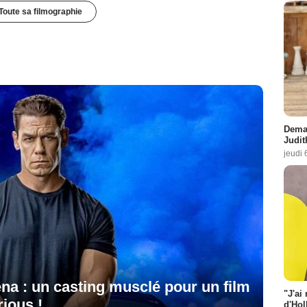
Toute sa filmographie
Demai
Judit
jeudi 
na : un casting musclé pour un film
"J'ai
rious !
d'Hol