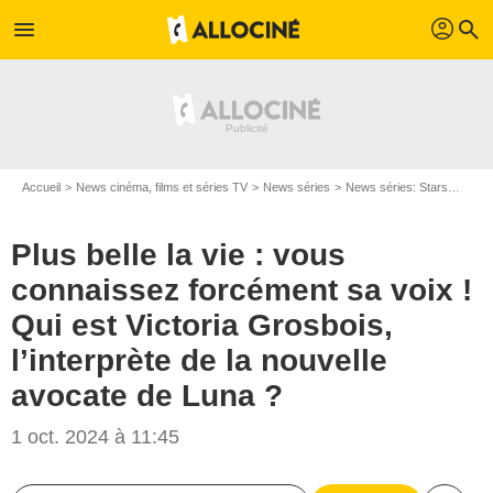
profil
menu
search
Accueil
News cinéma, films et séries TV
News séries
News séries: Stars
Plus 
Plus belle la vie : vous
connaissez forcément sa voix !
Qui est Victoria Grosbois,
l’interprète de la nouvelle
avocate de Luna ?
1 oct. 2024 à 11:45