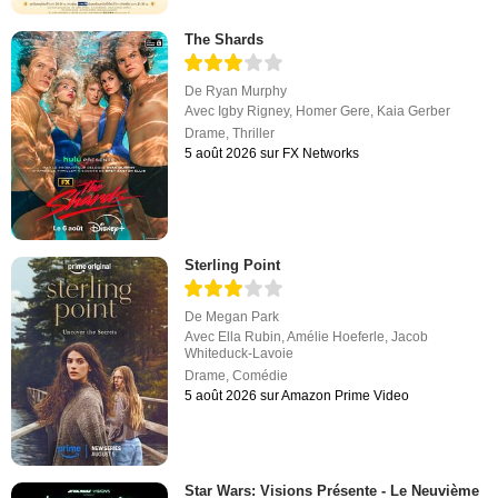
The Shards
De
Ryan Murphy
Avec
Igby Rigney
,
Homer Gere
,
Kaia Gerber
Drame
,
Thriller
5 août 2026 sur FX Networks
Sterling Point
De
Megan Park
Avec
Ella Rubin
,
Amélie Hoeferle
,
Jacob
Whiteduck-Lavoie
Drame
,
Comédie
5 août 2026 sur Amazon Prime Video
Star Wars: Visions Présente - Le Neuvième