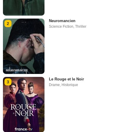
Neuromancien
2
Science Fiction
,
Thriller
Le Rouge et le Noir
3
Drame
,
Historique