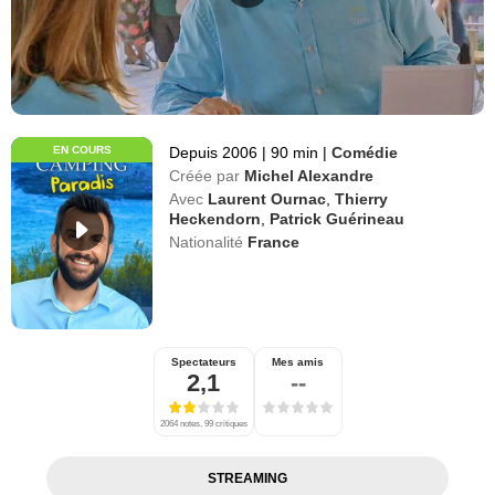
EN COURS
Depuis 2006
|
90 min
|
Comédie
Créée par
Michel Alexandre
Avec
Laurent Ournac
,
Thierry
Heckendorn
,
Patrick Guérineau
Nationalité
France
Spectateurs
Mes amis
2,1
--
2064 notes, 99 critiques
STREAMING