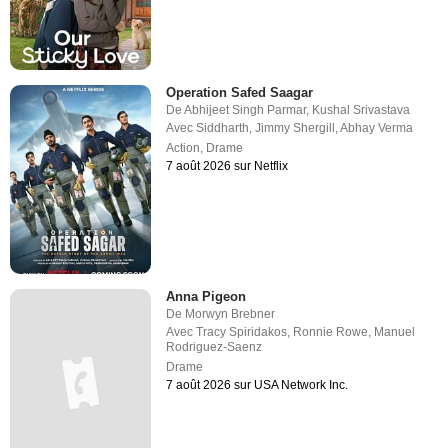
Operation Safed Saagar
De
Abhijeet Singh Parmar
,
Kushal Srivastava
Avec
Siddharth
,
Jimmy Shergill
,
Abhay Verma
Action
,
Drame
7 août 2026 sur Netflix
Anna Pigeon
De
Morwyn Brebner
Avec
Tracy Spiridakos
,
Ronnie Rowe
,
Manuel
Rodriguez-Saenz
Drame
7 août 2026 sur USA Network Inc.