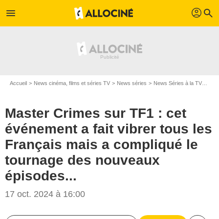
profil
menu
search
Accueil
News cinéma, films et séries TV
News séries
News Séries à la TV
Mast
Master Crimes sur TF1 : cet
événement a fait vibrer tous les
Français mais a compliqué le
tournage des nouveaux
épisodes...
17 oct. 2024 à 16:00