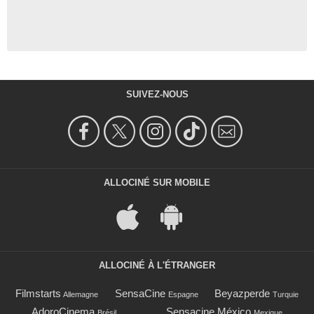
SUIVEZ-NOUS
ALLOCINÉ SUR MOBILE
ALLOCINÉ À L'ÉTRANGER
Filmstarts
SensaCine
Beyazperde
Allemagne
Espagne
Turquie
AdoroCinema
Sensacine México
Brésil
Mexique