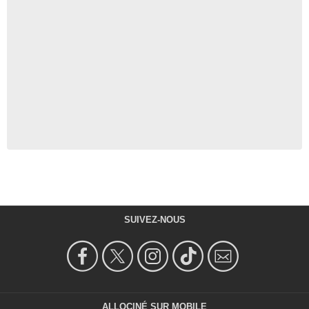
SUIVEZ-NOUS
ALLOCINÉ SUR MOBILE