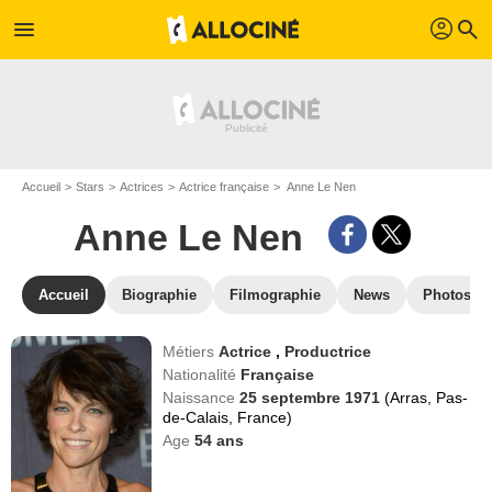
profil
menu
search
Accueil
Stars
Actrices
Actrice française
Anne Le Nen
Anne Le Nen
Accueil
Biographie
Filmographie
News
Photos
Métiers
Actrice
,
Productrice
Nationalité
Française
Naissance
25 septembre 1971
(Arras, Pas-
de-Calais, France)
Age
54
ans