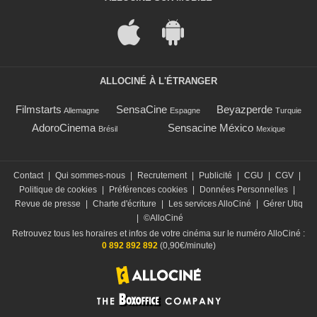
ALLOCINÉ À L'ÉTRANGER
Filmstarts
SensaCine
Beyazperde
Allemagne
Espagne
Turquie
AdoroCinema
Sensacine México
Brésil
Mexique
Contact
|
Qui sommes-nous
|
Recrutement
|
Publicité
|
CGU
|
CGV
|
Politique de cookies
|
Préférences cookies
|
Données Personnelles
|
Revue de presse
|
Charte d'écriture
|
Les services AlloCiné
|
Gérer Utiq
|
©AlloCiné
Retrouvez tous les horaires et infos de votre cinéma sur le numéro AlloCiné :
0 892 892 892
(0,90€/minute)