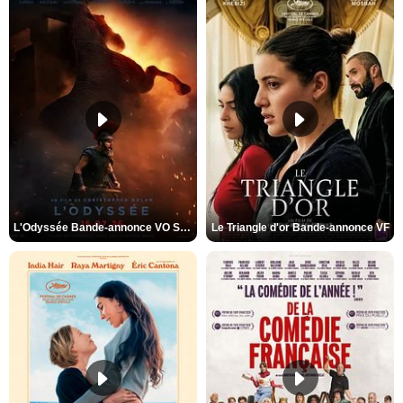
L'Odyssée Bande-annonce VO STFR
Le Triangle d'or Bande-annonce VF