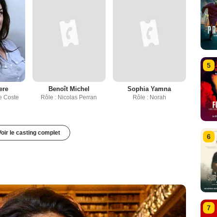
5
ere
Benoît Michel
Sophia Yamna
e Coste
Rôle : Nicolas Perran
Rôle : Norah
Voir le casting complet
6
7