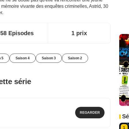
 mémoire vivante des enquêtes criminelles, Astrid, 30
r.
58 Episodes
1 prix
 5
Saison 4
Saison 3
Saison 2
tte série
REGARDER
Sé
1