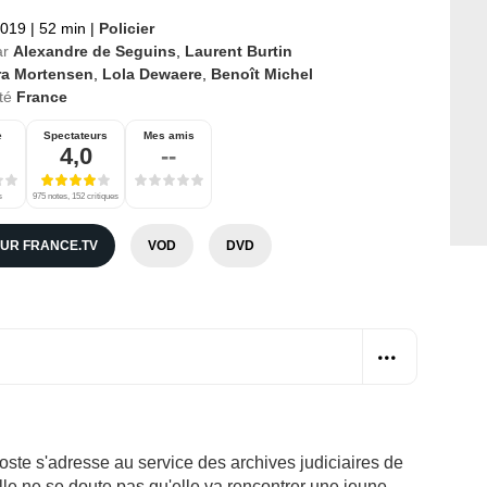
2019
|
52 min
|
Policier
ar
Alexandre de Seguins
,
Laurent Burtin
ra Mortensen
,
Lola Dewaere
,
Benoît Michel
té
France
e
Spectateurs
Mes amis
4,0
--
s
975 notes, 152 critiques
SUR FRANCE.TV
VOD
DVD
te s'adresse au service des archives judiciaires de
lle ne se doute pas qu'elle va rencontrer une jeune