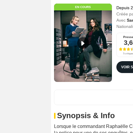
EN COURS
Depuis 
Créée p
Avec
Sa
Nationali
Press
3,6
5 critique
VOIR 
Synopsis & Info
Lorsque le commandant Raphaëlle Cos
la police pour une de ses enquêtes, e