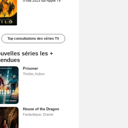
5 mai 2023 sur Apple TV
Top consultations des séries TV
uvelles séries les +
tendues
Prisoner
Thriller
,
Action
House of the Dragon
Fantastique
,
Drame