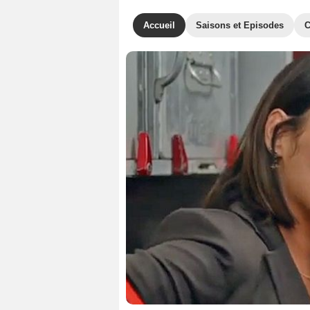
Accueil
Saisons et Episodes
C