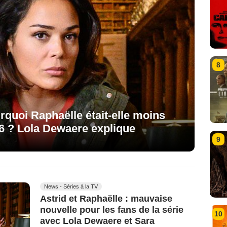
8
urquoi Raphaëlle était-elle moins
 6 ? Lola Dewaere explique
9
News - Séries à la TV
Astrid et Raphaëlle : mauvaise
nouvelle pour les fans de la série
10
avec Lola Dewaere et Sara