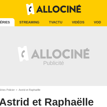
ÉRIES
STREAMING
TVACTU
VIDÉOS
VOD
éries Policier
Astrid et Raphaëlle
Astrid et Raphaëlle