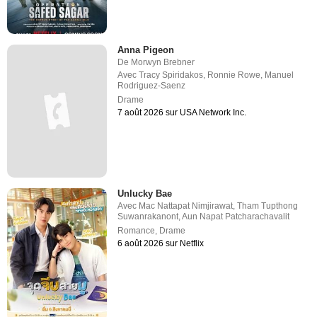
Anna Pigeon
De
Morwyn Brebner
Avec
Tracy Spiridakos
,
Ronnie Rowe
,
Manuel
Rodriguez-Saenz
Drame
7 août 2026 sur USA Network Inc.
Unlucky Bae
Avec
Mac Nattapat Nimjirawat
,
Tham Tupthong
Suwanrakanont
,
Aun Napat Patcharachavalit
Romance
,
Drame
6 août 2026 sur Netflix