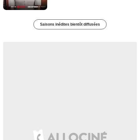
Saisons inédites bientôt diffusées