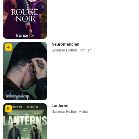
Neuromancien
4
Science Fiction
,
Thriller
Lanterns
5
Science Fiction
,
Action