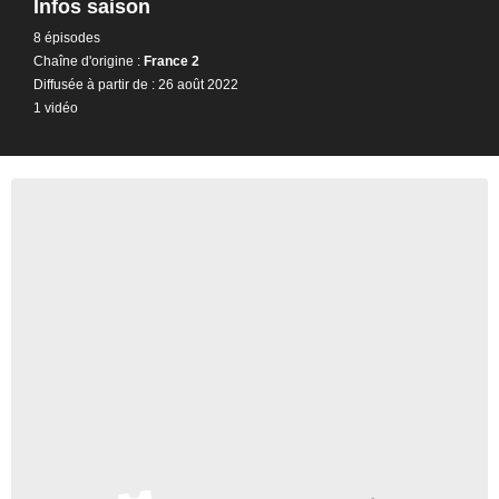
Infos saison
8 épisodes
Chaîne d'origine :
France 2
Diffusée à partir de : 26 août 2022
1 vidéo