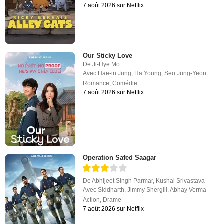
7 août 2026 sur Netflix
Our Sticky Love
De
Ji-Hye Mo
Avec
Hae-in Jung
,
Ha Young
,
Seo Jung-Yeon
Romance
,
Comédie
7 août 2026 sur Netflix
Operation Safed Saagar
De
Abhijeet Singh Parmar
,
Kushal Srivastava
Avec
Siddharth
,
Jimmy Shergill
,
Abhay Verma
Action
,
Drame
7 août 2026 sur Netflix