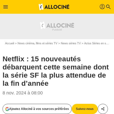
profil
menu
search
Accueil
News cinéma, films et séries TV
News séries TV
Actus Séries en streaming
Netflix : 15 nouveautés
débarquent cette semaine dont
la série SF la plus attendue de
la fin d’année
8 nov. 2024 à 08:00
Ajoutez Allociné à vos sources préférées
Suivez-nous
Partag