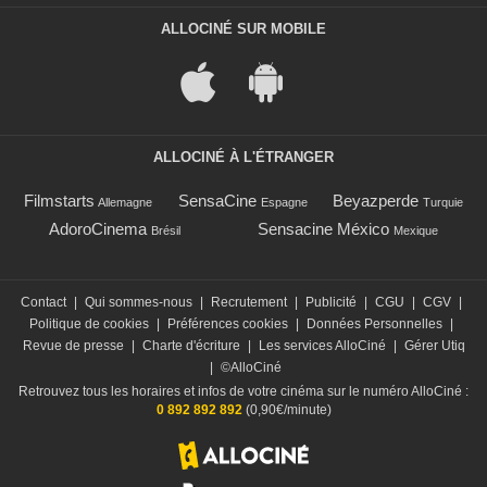
ALLOCINÉ SUR MOBILE
ALLOCINÉ À L'ÉTRANGER
Filmstarts
SensaCine
Beyazperde
Allemagne
Espagne
Turquie
AdoroCinema
Sensacine México
Brésil
Mexique
Contact
|
Qui sommes-nous
|
Recrutement
|
Publicité
|
CGU
|
CGV
|
Politique de cookies
|
Préférences cookies
|
Données Personnelles
|
Revue de presse
|
Charte d'écriture
|
Les services AlloCiné
|
Gérer Utiq
|
©AlloCiné
Retrouvez tous les horaires et infos de votre cinéma sur le numéro AlloCiné :
0 892 892 892
(0,90€/minute)