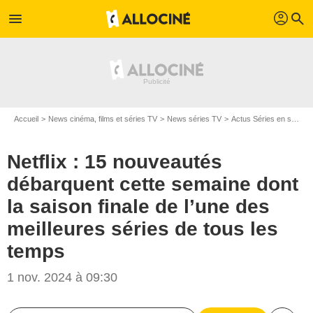
profil
menu
search
Accueil
News cinéma, films et séries TV
News séries TV
Actus Séries en streaming
Netflix : 15 nouveautés
débarquent cette semaine dont
la saison finale de l’une des
meilleures séries de tous les
temps
1 nov. 2024 à 09:30