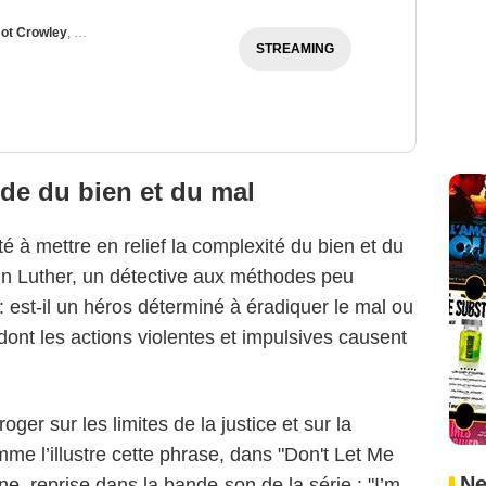
ot Crowley
,
Michael Smiley
STREAMING
de du bien et du mal
é à mettre en relief la complexité du bien et du
 Luther, un détective aux méthodes peu
: est-il un héros déterminé à éradiquer le mal ou
BBC
ont les actions violentes et impulsives causent
oger sur les limites de la justice et sur la
me l’illustre cette phrase, dans "Don't Let Me
Ne
ne
, reprise dans la bande-son de la série : "I’m