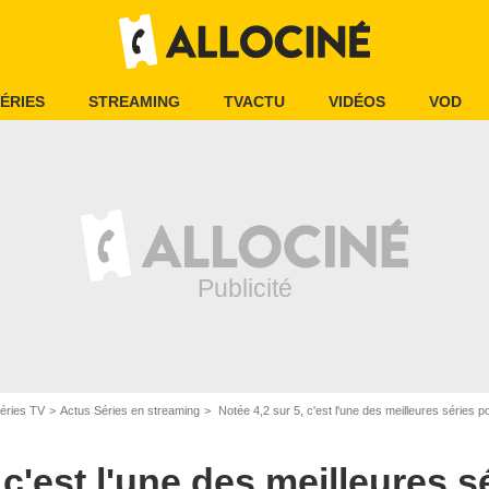
ÉRIES
STREAMING
TVACTU
VIDÉOS
VOD
éries TV
Actus Séries en streaming
Notée 4,2 sur 5, c'est l'une des meilleures séries 
 c'est l'une des meilleures s