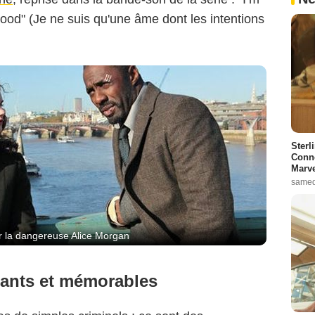
good" (Je ne suis qu'une âme dont les intentions
Sterl
Conno
Marve
samed
ur la dangereuse Alice Morgan
fiants et mémorables