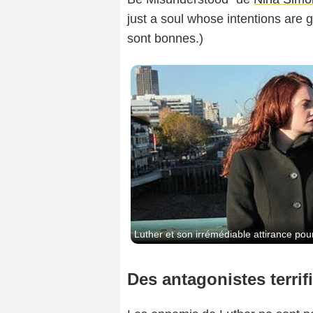
just a soul whose intentions are 
sont bonnes.)
Luther et son irrémédiable attirance po
Des antagonistes terri