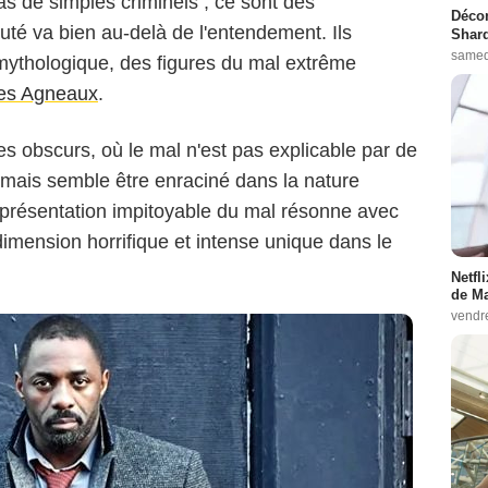
s de simples criminels ; ce sont des
Décon
uté va bien au-delà de l'entendement. Ils
Shard
BBC
samed
ythologique, des figures du mal extrême
des Agneaux
.
es obscurs, où le mal n'est pas explicable par de
mais semble être enraciné dans la nature
présentation impitoyable du mal résonne avec
 dimension horrifique et intense unique dans le
Netfl
de Ma
vendr