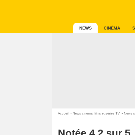
NEWS
CINÉMA
S
Accueil
News cinéma, films et séries TV
News s
Notée 4,2 sur 5,