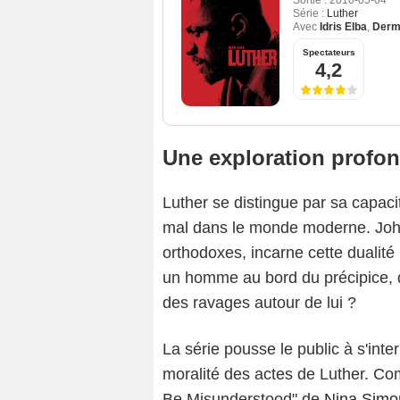
Sortie :
2010-05-04
Série :
Luther
Avec
Idris Elba
,
Derm
Spectateurs
4,2
Une exploration profon
Luther se distingue par sa capacit
mal dans le monde moderne. John
orthodoxes, incarne cette dualité 
un homme au bord du précipice, d
des ravages autour de lui ?
La série pousse le public à s'interr
moralité des actes de Luther. Com
Be Misunderstood" de
Nina Simo