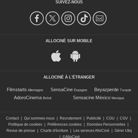
SUIVEZ-NOUS
ALLOCINÉ SUR MOBILE
ALLOCINÉ À L'ÉTRANGER
Filmstarts
SensaCine
Beyazperde
Allemagne
Espagne
Turquie
AdoroCinema
Sensacine México
Brésil
Mexique
Contact
|
Qui sommes-nous
|
Recrutement
|
Publicité
|
CGU
|
CGV
|
Politique de cookies
|
Préférences cookies
|
Données Personnelles
|
Revue de presse
|
Charte d'écriture
|
Les services AlloCiné
|
Gérer Utiq
|
©AlloCiné