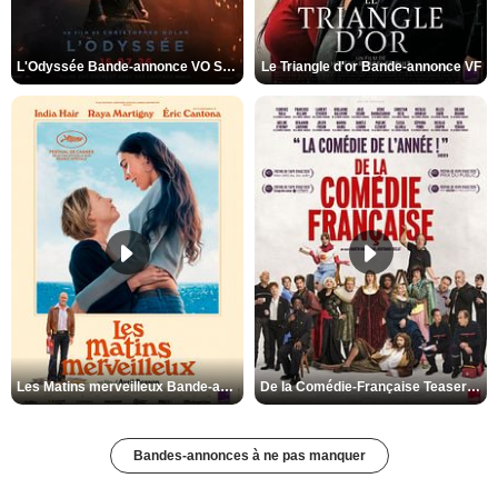
L'Odyssée Bande-annonce VO STFR
Le Triangle d'or Bande-annonce VF
Les Matins merveilleux Bande-annonce VF
De la Comédie-Française Teaser VF
Bandes-annonces à ne pas manquer