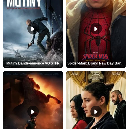
Mutiny Bande-annonce VO STFR
Spider-Man: Brand New Day Bande-annonce VO STFR