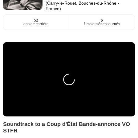
(Carry-le-Rouet, Bouches-du-Rhône -
France)
52
6
ans de carrière
films et séries tournés
Soundtrack to a Coup d'État Bande-annonce VO
STFR