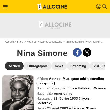
profil
menu
search
Accueil
Stars
Actrices
Actrice américaine
Eunice Kathleen Waymon dit Nina Simone
Nina Simone
Accueil
Filmographie
News
Streaming
VOD, DVD
Métiers
Actrice,
Musiques additionnelles
(interprète)
Nom de naissance
Eunice Kathleen Waymon
Nationalité
Américaine
Naissance
21 février 1933
(Tryon -
Californie)
Décès
21 avril 2003
à l'age de 70 ans