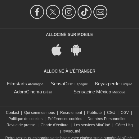
ALLOCINÉ SUR MOBILE
ALLOCINÉ À L'ÉTRANGER
Filmstarts
SensaCine
Beyazperde
Allemagne
Espagne
Turquie
AdoroCinema
Sensacine México
Brésil
Mexique
Contact
|
Qui sommes-nous
|
Recrutement
|
Publicité
|
CGU
|
CGV
|
Politique de cookies
|
Préférences cookies
|
Données Personnelles
|
Revue de presse
|
Charte d'écriture
|
Les services AlloCiné
|
Gérer Utiq
|
©AlloCiné
Retrouvez tous les horaires et infos de votre cinéma sur le numéro AlloCiné :