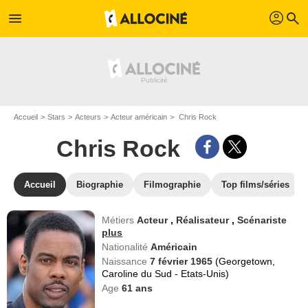
profil
menu
search
Accueil
Stars
Acteurs
Acteur américain
Chris Rock
Chris Rock
Accueil
Biographie
Filmographie
Top films/séries
Métiers
Acteur
,
Réalisateur
,
Scénariste
plus
Nationalité
Américain
Naissance
7 février 1965
(Georgetown,
Caroline du Sud - Etats-Unis)
Age
61
ans