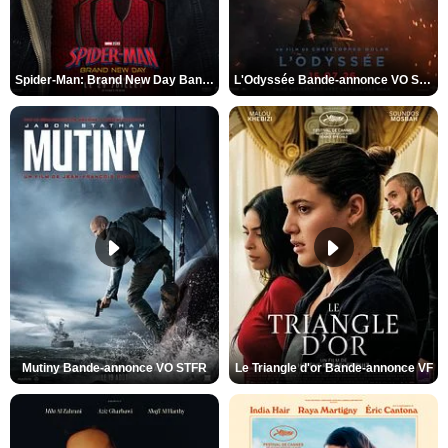
Spider-Man: Brand New Day Bande-annonce VO STFR
L'Odyssée Bande-annonce VO STFR
Mutiny Bande-annonce VO STFR
Le Triangle d'or Bande-annonce VF