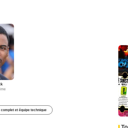
ck
même
 complet et équipe technique
To