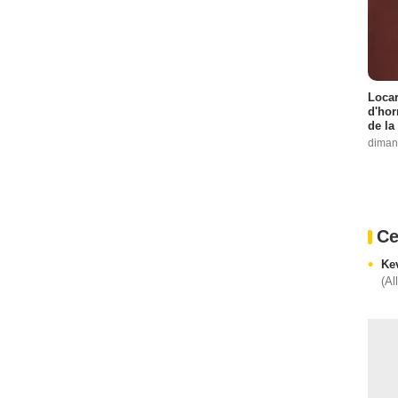
Locar
d'hor
de la
diman
Ce
Ke
(Al