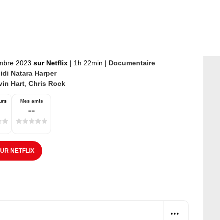
mbre 2023
sur Netflix
|
1h 22min
|
Documentaire
idi Natara Harper
vin Hart
,
Chris Rock
urs
Mes amis
--
SUR NETFLIX