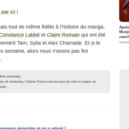
par ici !
is tout de même fidèle à l’histoire du manga,
Après
Murp
Constance Labbé
et
Claire Romain
qui ont été
cauc
ivement Tam, Sylia et Alex Chamade. Et si le
vendr
 semaine, alors nous n'avons pas fini
..
liste streaming
mes de streaming, Chaïma Tounsi s’amuse tous les soirs à zapper sa
nal+...
premiers épisodes et on a adoré !