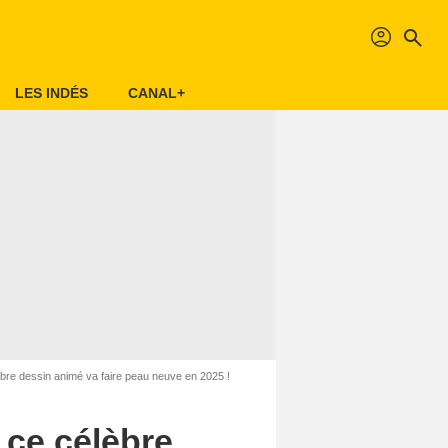
profil
search
LES INDÉS
CANAL+
bre dessin animé va faire peau neuve en 2025 !
 ce célèbre