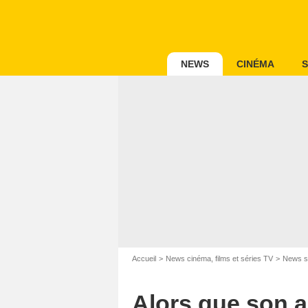
NEWS
CINÉMA
S
Accueil
News cinéma, films et séries TV
News s
Alors que son a