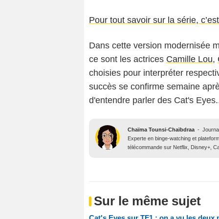
Pour tout savoir sur la série, c’est 
Dans cette version modernisée ma
ce sont les actrices
Camille Lou,
choisies pour interpréter respect
succès se confirme semaine après
d'entendre parler des Cat's Eyes.
Chaïma Tounsi-Chaïbdraa
-
Journa
Experte en binge-watching et platefor
télécommande sur Netflix, Disney+, Ca
Sur le même sujet
Cat's Eyes sur TF1 : on a vu les deux 