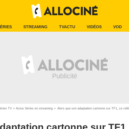
ÉRIES
STREAMING
TVACTU
VIDÉOS
VOD
éries TV
Actus Séries en streaming
Alors que son adaptation cartonne sur TF1, ce célè
daptation cartonne sur TF1,