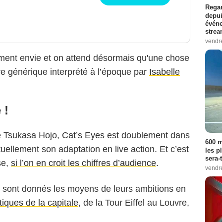
Regar
depui
événe
strea
vendr
ément envie et on attend désormais qu'une chose
bre générique interprété à l’époque par
Isabelle
 !
e Tsukasa Hojo,
Cat’s Eyes
est doublement dans
600 m
tuellement son adaptation en live action. Et c’est
les p
sera-
se,
si l’on en croit les chiffres d’audience
.
vendr
se sont donnés les moyens de leurs ambitions en
iques de la capitale
, de la Tour Eiffel au Louvre,