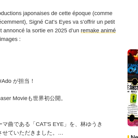
ductions japonaises de cette époque (comme
cemment), Signé Cat’s Eyes va s’offrir un petit
et annoncé la sortie en 2025 d’un
remake animé
 images :
#Ado
が担当！
easer Movieも世界初公開。
曲である「CAT'S EYE」を、林ゆうき
させていただきました。…
Ne