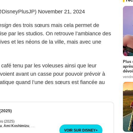
sneyPlusJP)
November 21, 2024
esign
des trois sœurs mais cela permet de
prise par les studios. On retrouve l’ambiance des
ves et les néons de la ville, mais avec une
Plus 
 café tenu par les voleuses ainsi que leur
après
dévoi
envoient avant un casse pour pouvoir prévoir à
vendr
pratique quand l’une des sœurs est fiancée au
(2025)
es (2025)
u
,
Ami Koshimizu
,
Hanamori Yumiri
VOIR SUR DISNEY
+