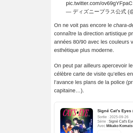
pic.twitter.com/ov69gYFpaC
— ディズニープラス公式 (@Di
On ne voit pas encore le
chara-d
connaître la direction artistique 
années 80/90 avec les couleurs vi
esthétique plus moderne.
On peut par ailleurs apercevoir le
célèbre carte de visite qu’elles 
l’avance les plans de la police (
capitaine…).
Signé Cat's Eyes 
Sortie :
2025-09-26
Série :
Signé Cat's Ey
Avec
Mikako Komats