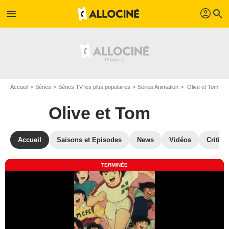
profil
menu
search
Accueil
Séries
Séries TV les plus populaires
Séries Animation
Olive et Tom
Olive et Tom
Accueil
Saisons et Episodes
News
Vidéos
Critiqu
TERMINÉE