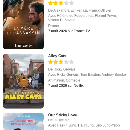
De
Alexandra Echkenazi
,
Franck Ollivier
Avec
Hélène de Fougerolles
,
Florent Peyre
,
Vittoria Di Savoia
Drame
7 août 2026 sur France.TV
Alley Cats
De
Ricky Gervais
Avec
Ricky Gervais
,
Tom Basden
,
Andrew Brooke
Animation
,
Comédie
7 août 2026 sur Netflix
Our Sticky Love
De
Ji-Hye Mo
Avec
Hae-in Jung
,
Ha Young
,
Seo Jung-Yeon