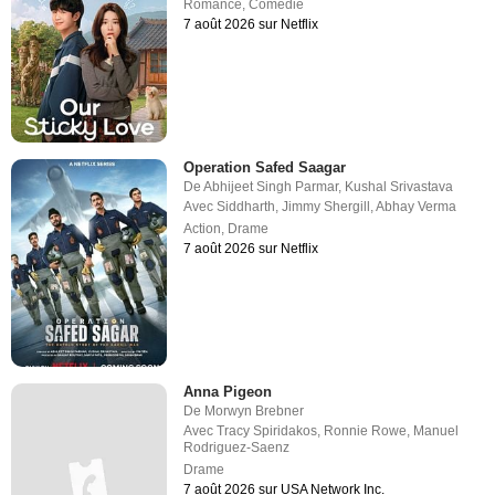
Romance
,
Comédie
7 août 2026 sur Netflix
Operation Safed Saagar
De
Abhijeet Singh Parmar
,
Kushal Srivastava
Avec
Siddharth
,
Jimmy Shergill
,
Abhay Verma
Action
,
Drame
7 août 2026 sur Netflix
Anna Pigeon
De
Morwyn Brebner
Avec
Tracy Spiridakos
,
Ronnie Rowe
,
Manuel
Rodriguez-Saenz
Drame
7 août 2026 sur USA Network Inc.