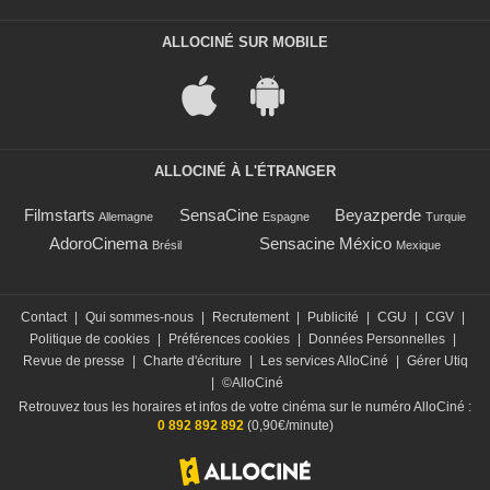
ALLOCINÉ SUR MOBILE
ALLOCINÉ À L'ÉTRANGER
Filmstarts
SensaCine
Beyazperde
Allemagne
Espagne
Turquie
AdoroCinema
Sensacine México
Brésil
Mexique
Contact
|
Qui sommes-nous
|
Recrutement
|
Publicité
|
CGU
|
CGV
|
Politique de cookies
|
Préférences cookies
|
Données Personnelles
|
Revue de presse
|
Charte d'écriture
|
Les services AlloCiné
|
Gérer Utiq
|
©AlloCiné
Retrouvez tous les horaires et infos de votre cinéma sur le numéro AlloCiné :
0 892 892 892
(0,90€/minute)