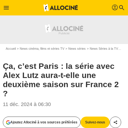
profil
menu
search
Accueil
News cinéma, films et séries TV
News séries
News Séries à la TV
Ça, 
Ça, c’est Paris : la série avec
Alex Lutz aura-t-elle une
deuxième saison sur France 2
?
11 déc. 2024 à 06:30
Ajoutez Allociné à vos sources préférées
Suivez-nous
Partag