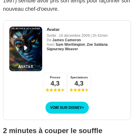
1997) semble avoir pris son temps pour façonner son
nouveau chef-d'oeuvre.
Avatar
Sortie :
16 décembre 2009
|
2h 42min
De
James Cameron
Avec
Sam Worthington
,
Zoe Saldana
,
Sigourney Weaver
Presse
Spectateurs
4,3
4,3
VOIR SUR DISNEY
+
2 minutes à couper le souffle