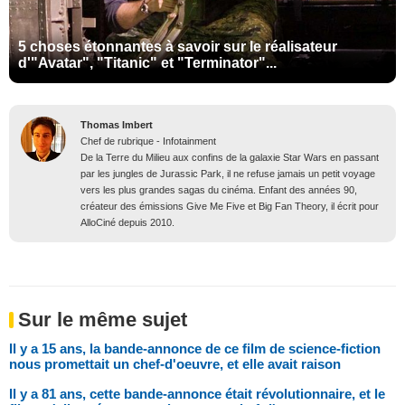
5 choses étonnantes à savoir sur le réalisateur
d'"Avatar", "Titanic" et "Terminator"...
Thomas Imbert
Chef de rubrique - Infotainment
De la Terre du Milieu aux confins de la galaxie Star Wars en passant
par les jungles de Jurassic Park, il ne refuse jamais un petit voyage
vers les plus grandes sagas du cinéma. Enfant des années 90,
créateur des émissions Give Me Five et Big Fan Theory, il écrit pour
AlloCiné depuis 2010.
Sur le même sujet
Il y a 15 ans, la bande-annonce de ce film de science-fiction
nous promettait un chef-d'oeuvre, et elle avait raison
Il y a 81 ans, cette bande-annonce était révolutionnaire, et le