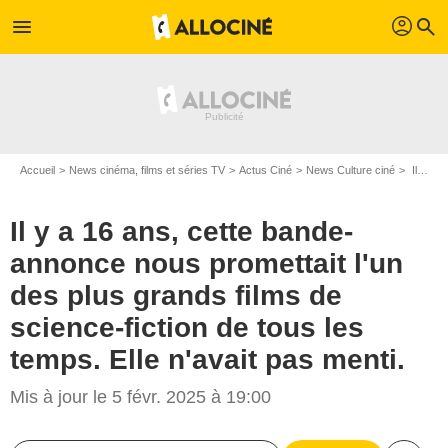
profil
menu
search
Accueil
News cinéma, films et séries TV
Actus Ciné
News Culture ciné
Il y a 16 ans, cette bande-annonce nous promettait l'un des plus grands films de science-fiction de tous les temps. Elle n'avait pas menti.
Il y a 16 ans, cette bande-
annonce nous promettait l'un
des plus grands films de
science-fiction de tous les
temps. Elle n'avait pas menti.
Mis à jour le 5 févr. 2025 à 19:00