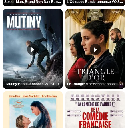
Spider-Man: Brand New Day Bande-annonce VO STFR
L'Odyssée Bande-annonce VO STFR
Mutiny Bande-annonce VO STFR
Le Triangle d'or Bande-annonce VF