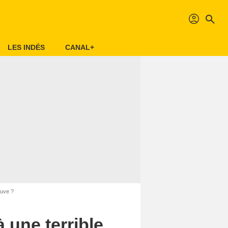
profil
search
LES INDÉS
CANAL+
euve ?
 une terrible