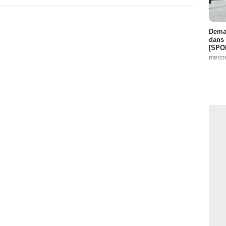
Demai
dans 
[SPO
mercr