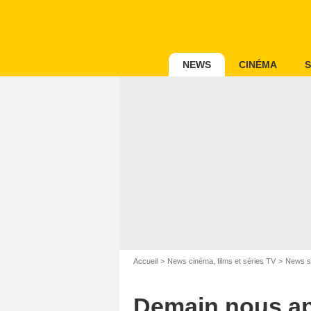
NEWS
CINÉMA
S
Accueil
News cinéma, films et séries TV
News s
Demain nous appa