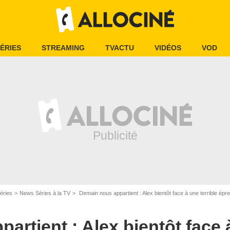
ÉRIES
STREAMING
TVACTU
VIDÉOS
VOD
éries
News Séries à la TV
Demain nous appartient : Alex bientôt face à une terrible épr
rtient : Alex bientôt face à