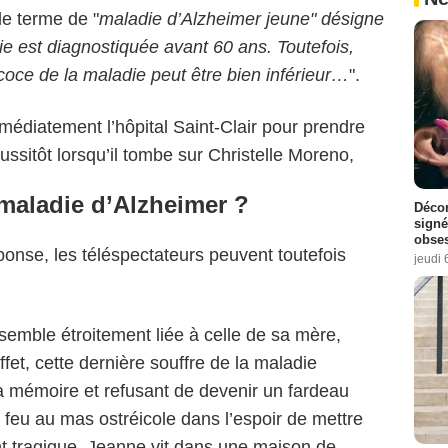
le terme de "
maladie d’Alzheimer jeune" désigne
e est diagnostiquée avant 60 ans. Toutefois,
écoce de la maladie peut être bien inférieur…
".
médiatement l’hôpital Saint-Clair pour prendre
sitôt lorsqu’il tombe sur Christelle Moreno,
a maladie d’Alzheimer ?
Décon
signé
obse
onse, les téléspectateurs peuvent toutefois
jeudi 
x semble étroitement liée à celle de sa mère,
ffet, cette dernière souffre de la maladie
a mémoire et refusant de devenir un fardeau
e feu au mas ostréicole dans l’espoir de mettre
ent tragique, Jeanne vit dans une maison de