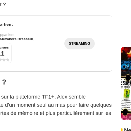
r ?
rtient
ppartient
Alexandre Brasseur
,
Julie Debazac
STREAMING
ateurs
,1
 ?
e sur la plateforme TF1+
, Alex semble
fite d’un moment seul au mas pour faire quelques
ertes de mémoire et plus particulièrement sur les
Ne