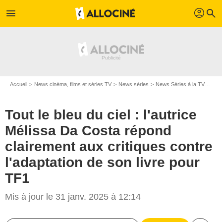
profil
menu
search
Accueil
News cinéma, films et séries TV
News séries
News Séries à la TV
Tout
Tout le bleu du ciel : l'autrice
Mélissa Da Costa répond
clairement aux critiques contre
l'adaptation de son livre pour
TF1
Mis à jour le 31 janv. 2025 à 12:14