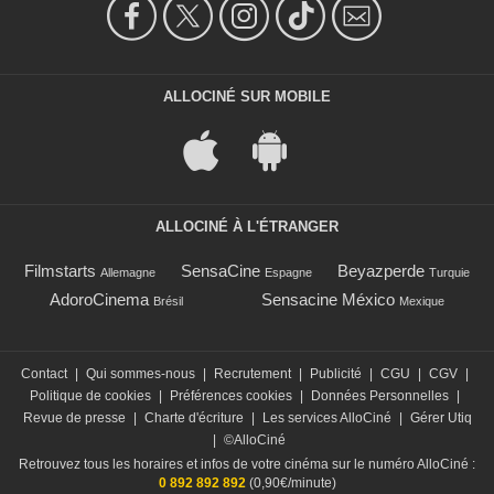
ALLOCINÉ SUR MOBILE
ALLOCINÉ À L'ÉTRANGER
Filmstarts
SensaCine
Beyazperde
Allemagne
Espagne
Turquie
AdoroCinema
Sensacine México
Brésil
Mexique
Contact
|
Qui sommes-nous
|
Recrutement
|
Publicité
|
CGU
|
CGV
|
Politique de cookies
|
Préférences cookies
|
Données Personnelles
|
Revue de presse
|
Charte d'écriture
|
Les services AlloCiné
|
Gérer Utiq
|
©AlloCiné
Retrouvez tous les horaires et infos de votre cinéma sur le numéro AlloCiné :
0 892 892 892
(0,90€/minute)