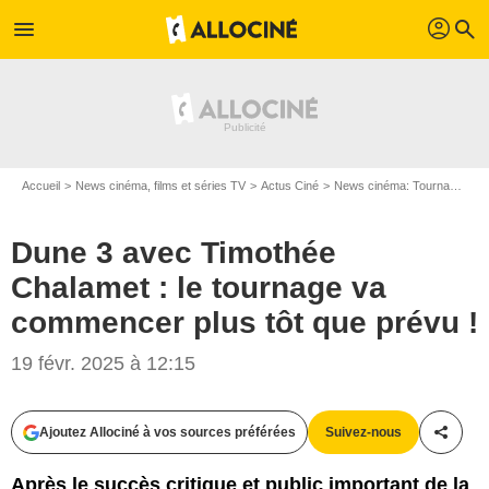
profil
menu
search
Accueil
News cinéma, films et séries TV
Actus Ciné
News cinéma: Tournages
Dune 3 avec Timothée
Chalamet : le tournage va
commencer plus tôt que prévu !
Warner Bros. Pictures
19 févr. 2025 à 12:15
Ajoutez Allociné à vos sources préférées
Suivez-nous
Partag
Après le succès critique et public important de la