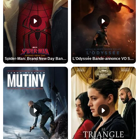
Spider-Man: Brand New Day Bande-annonce VO STFR
L'Odyssée Bande-annonce VO STFR