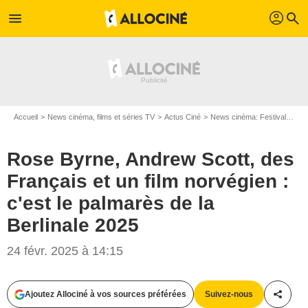
profil
menu
search
Accueil
News cinéma, films et séries TV
Actus Ciné
News cinéma: Festivals
Ro
Rose Byrne, Andrew Scott, des
Français et un film norvégien :
c'est le palmarès de la
Berlinale 2025
24 févr. 2025 à 14:15
Bestimage
Ajoutez Allociné à vos sources préférées
Suivez-nous
Partag