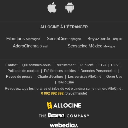
ALLOCINÉ À L'ÉTRANGER
Filmstarts
SensaCine
Beyazperde
Allemagne
Espagne
Turquie
AdoroCinema
Sensacine México
Brésil
Mexique
Contact
|
Qui sommes-nous
|
Recrutement
|
Publicité
|
CGU
|
CGV
|
Politique de cookies
|
Préférences cookies
|
Données Personnelles
|
Revue de presse
|
Charte d'écriture
|
Les services AlloCiné
|
Gérer Utiq
|
©AlloCiné
Retrouvez tous les horaires et infos de votre cinéma sur le numéro AlloCiné :
0 892 892 892
(0,90€/minute)