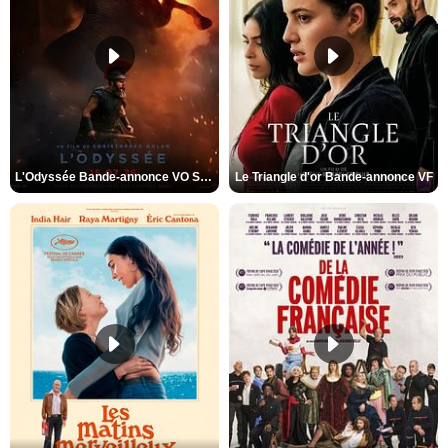
L'Odyssée Bande-annonce VO STFR
Le Triangle d'or Bande-annonce VF