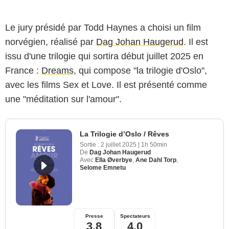
Le jury présidé par Todd Haynes a choisi un film
norvégien, réalisé par
Dag Johan Haugerud
. Il est
issu d'une trilogie qui sortira début juillet 2025 en
France :
Dreams
, qui compose "la trilogie d'Oslo",
avec les films Sex et Love. Il est présenté comme
une "méditation sur l'amour".
La Trilogie d’Oslo / Rêves
Sortie :
2 juillet 2025
|
1h 50min
De
Dag Johan Haugerud
Avec
Ella Øverbye
,
Ane Dahl Torp
,
Selome Emnetu
Presse
Spectateurs
3,8
4,0