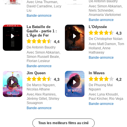
De Antonin Baudry
Avec Uma Thurman,
David Carradine, Lucy
Avec Simon Abkarian,
Liu
Niels Schneider,
Anamaria Vartolomei
Bande-annonce
Bande-annonce
La Bataille de
L'Odyssée
Gaulle - partie 1 :
4,3
L'Âge de Fer
De Christopher Nolan
4,4
Avec Matt Damon, Tom
De Antonin Baudry
Holland, Anne
Avec Simon Abkarian,
Hathaway
Simon Russell Beale,
Bande-annonce
Florian Lesieur
Bande-annonce
Jim Queen
In Waves
4,3
4,2
De Marco Nguyen,
De Phuong Mai
Nicolas Athane
Nguyen
Avec Alex Ramires,
Avec Lyna Khoudri,
Jérémy Gillet, Shirley
Paul Kircher, Rio Vega
Souagnon
Bande-annonce
Bande-annonce
Tous les meilleurs films au ciné