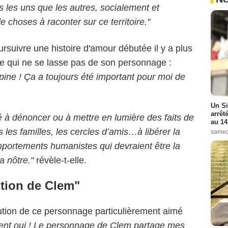
es les uns que les autres, socialement et
e choses à raconter sur ce territoire."
ursuivre une histoire d'amour débutée il y a plus
e qui ne se lasse pas de son personnage :
ine ! Ça a toujours été important pour moi de
Un Si
arrêt
é à dénoncer ou à mettre en lumière des faits de
au 14
 les familles, les cercles d’amis…à libérer la
samed
mportements humanistes qui devraient être la
 nôtre."
révèle-t-elle.
lution de Clem"
olution de ce personnage particulièrement aimé
nt oui ! Le personnage de Clem partage mes