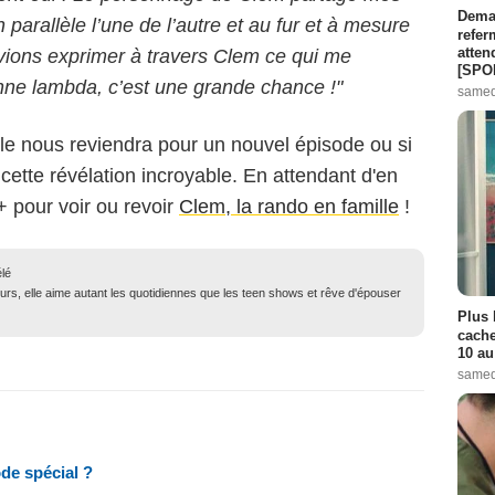
Demai
parallèle l’une de l’autre et au fur et à mesure
refer
atten
uvions exprimer à travers Clem ce qui me
[SPO
enne lambda, c’est une grande chance !"
samed
lle nous reviendra pour un nouvel épisode ou si
cette révélation incroyable. En attendant d'en
+ pour voir ou revoir
Clem, la rando en famille
!
élé
urs, elle aime autant les quotidiennes que les teen shows et rêve d'épouser
Plus 
cache
10 au
samed
de spécial ?