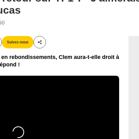
ucas
50
Suivez-nous
Partager cet article
 en rebondissements, Clem aura-t-elle droit à
répond !