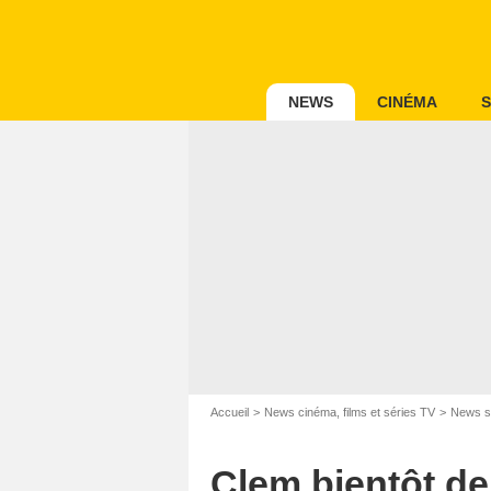
NEWS
CINÉMA
S
Accueil
News cinéma, films et séries TV
News s
Clem bientôt de