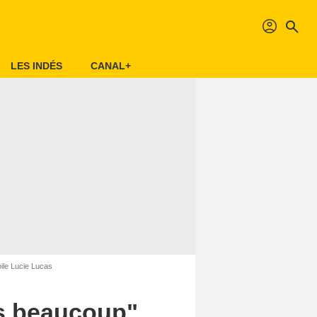
profil
search
LES INDÉS
CANAL+
ile Lucie Lucas
is beaucoup"