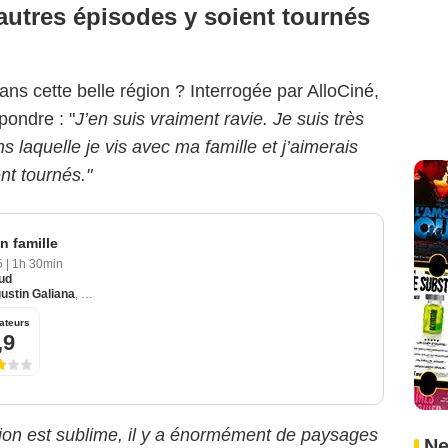
autres épisodes y soient tournés
ans cette belle région ? Interrogée par AlloCiné,
pondre : "
J’en suis vraiment ravie. Je suis très
 laquelle je vis avec ma famille et j’aimerais
nt tournés."
n famille
25
|
1h 30min
ud
ustin Galiana
,
Carole Richert
ateurs
,9
ion est sublime, il y a énormément de paysages
Ne