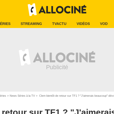
ÉRIES
STREAMING
TVACTU
VIDÉOS
VOD
éries
News Séries à la TV
Clem bientôt de retour sur TF1 ? "J'aimerais beaucoup" dévo
 retour sur TF1 ? "J'aimera