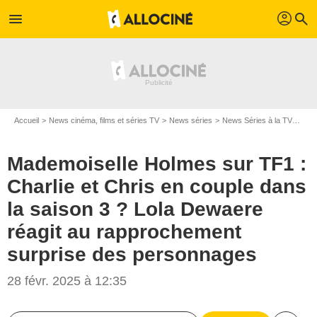
profil
menu
search
Accueil
News cinéma, films et séries TV
News séries
News Séries à la TV
Made
Mademoiselle Holmes sur TF1 :
Charlie et Chris en couple dans
la saison 3 ? Lola Dewaere
réagit au rapprochement
surprise des personnages
28 févr. 2025 à 12:35