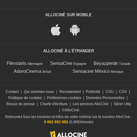
ALLOCINÉ SUR MOBILE
ALLOCINÉ À L'ÉTRANGER
Filmstarts
SensaCine
Beyazperde
Allemagne
Espagne
Turquie
AdoroCinema
Sensacine México
Brésil
Mexique
Contact
|
Qui sommes-nous
|
Recrutement
|
Publicité
|
CGU
|
CGV
|
Politique de cookies
|
Préférences cookies
|
Données Personnelles
|
Revue de presse
|
Charte d'écriture
|
Les services AlloCiné
|
Gérer Utiq
|
©AlloCiné
Retrouvez tous les horaires et infos de votre cinéma sur le numéro AlloCiné :
0 892 892 892
(0,90€/minute)