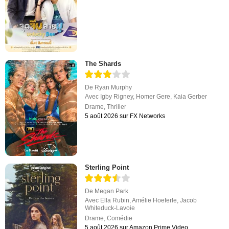
The Shards
De
Ryan Murphy
Avec
Igby Rigney
,
Homer Gere
,
Kaia Gerber
Drame
,
Thriller
5 août 2026 sur FX Networks
Sterling Point
De
Megan Park
Avec
Ella Rubin
,
Amélie Hoeferle
,
Jacob
Whiteduck-Lavoie
Drame
,
Comédie
5 août 2026 sur Amazon Prime Video