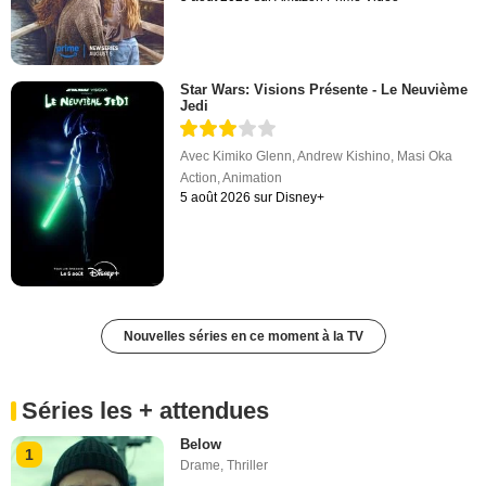
Star Wars: Visions Présente - Le Neuvième
Jedi
Avec
Kimiko Glenn
,
Andrew Kishino
,
Masi Oka
Action
,
Animation
5 août 2026 sur Disney+
Nouvelles séries en ce moment à la TV
Séries les + attendues
Below
1
Drame
,
Thriller