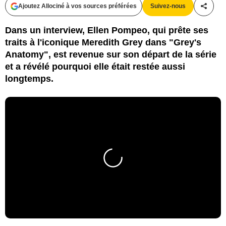
Ajoutez Allociné à vos sources préférées
Suivez-nous
Partag
Dans un interview, Ellen Pompeo, qui prête ses
traits à l'iconique Meredith Grey dans "Grey's
Anatomy", est revenue sur son départ de la série
et a révélé pourquoi elle était restée aussi
longtemps.