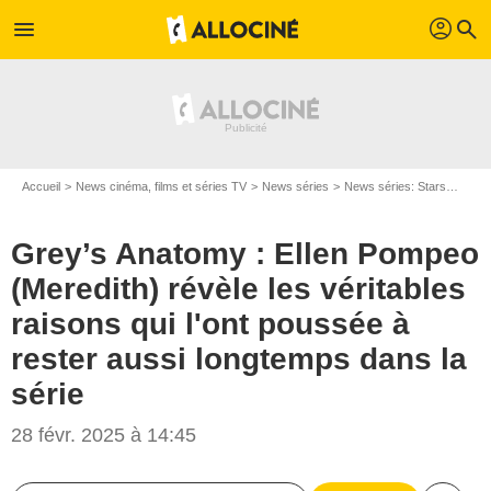
profil
menu
search
Accueil
News cinéma, films et séries TV
News séries
News séries: Stars
Grey’
Grey’s Anatomy : Ellen Pompeo
(Meredith) révèle les véritables
raisons qui l'ont poussée à
rester aussi longtemps dans la
série
28 févr. 2025 à 14:45