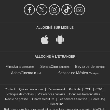
ALLOCINÉ SUR MOBILE
ALLOCINÉ À L'ÉTRANGER
Filmstarts
SensaCine
Beyazperde
Allemagne
Espagne
Turquie
AdoroCinema
Sensacine México
Brésil
Mexique
Contact
|
Qui sommes-nous
|
Recrutement
|
Publicité
|
CGU
|
CGV
|
Politique de cookies
|
Préférences cookies
|
Données Personnelles
|
Revue de presse
|
Charte d'écriture
|
Les services AlloCiné
|
Gérer Utiq
|
©AlloCiné
Retrouvez tous les horaires et infos de votre cinéma sur le numéro AlloCiné :