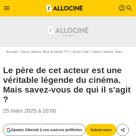
profil
menu
search
Accueil
News cinéma, films et séries TV
Actus Ciné
News cinéma: Stars
Le pèr
Le père de cet acteur est une
véritable légende du cinéma.
Mais savez-vous de qui il s'agit
?
25 mars 2025 à 20:00
Ajoutez Allociné à vos sources préférées
Suivez-nous
Partag