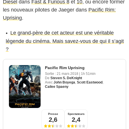
Diesel
dans
Fast & Furious 8
et
10
, ou encore former
les nouveaux pilotes de Jaeger dans
Pacific Rim:
Uprising
.
Le grand-père de cet acteur est une véritable
légende du cinéma. Mais savez-vous de qui il s’agit
?
Pacific Rim Uprising
Sortie :
21 mars 2018
|
1h 51min
De
Steven S. DeKnight
Avec
John Boyega
,
Scott Eastwood
,
Cailee Spaeny
Presse
Spectateurs
2,6
2,4