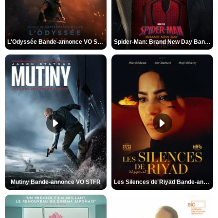
L'Odyssée Bande-annonce VO STFR
Spider-Man: Brand New Day Bande-annonce VO STFR
Mutiny Bande-annonce VO STFR
Les Silences de Riyad Bande-annonce VO STFR