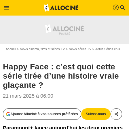
profil
menu
search
Accueil
News cinéma, films et séries TV
News séries TV
Actus Séries en streaming
Happy Face : c’est quoi cette
série tirée d’une histoire vraie
glaçante ?
21 mars 2025 à 06:00
Ajoutez Allociné à vos sources préférées
Suivez-nous
Partag
Paramount+ lance aujourd'hui les deux premiers