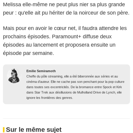
Melissa elle-même ne peut plus nier sa plus grande
peur : qu'elle ait pu hériter de la noirceur de son père.
Mais pour en avoir le cœur net, il faudra attendre les
prochains épisodes. Paramount+ diffuse deux
épisodes au lancement et proposera ensuite un
épisode par semaine.
Emilie Semiramoth
Cheffe du pôle streaming, elle a été biberonnée aux séries et au
cinéma d'auteur. Elle ne cache pas son penchant pour la pop culture
dans toutes ses excentricités. De la bromance entre Spock et Kirk
dans Star Trek aux désillusions de Mulholland Drive de Lynch, elle
ignore les frontières des genres.
Sur le même sujet