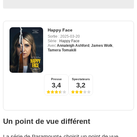
Happy Face
Sortie :
2025-03-20
Série :
Happy Face
Avec
Annaleigh Ashford
,
James Wolk
,
Tamera Tomakili
Presse
Spectateurs
3,4
3,2
Un point de vue différent
La série de Paramount+ choisit un point de vue