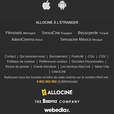
ALLOCINÉ À L'ÉTRANGER
Filmstarts
SensaCine
Beyazperde
Allemagne
Espagne
Turquie
AdoroCinema
Sensacine México
Brésil
Mexique
Contact
|
Qui sommes-nous
|
Recrutement
|
Publicité
|
CGU
|
CGV
|
Politique de cookies
|
Préférences cookies
|
Données Personnelles
|
Revue de presse
|
Charte d'écriture
|
Les services AlloCiné
|
Gérer Utiq
|
©AlloCiné
Retrouvez tous les horaires et infos de votre cinéma sur le numéro AlloCiné :
0 892 892 892
(0,90€/minute)