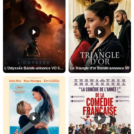
L'Odyssée Bande-annonce VO STFR
Le Triangle d'or Bande-annonce VF