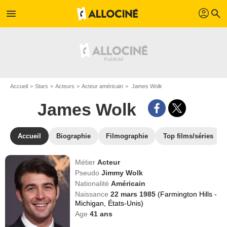
profil
menu
search
Accueil
Stars
Acteurs
Acteur américain
James Wolk
James Wolk
Accueil
Biographie
Filmographie
Top films/séries
Métier
Acteur
Pseudo
Jimmy Wolk
Nationalité
Américain
Naissance
22 mars 1985
(Farmington Hills -
Michigan, États-Unis)
Age
41
ans