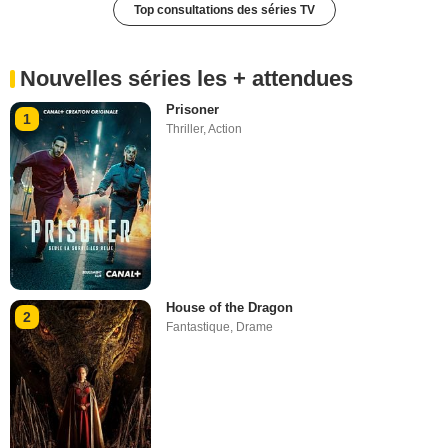
Top consultations des séries TV
Nouvelles séries les + attendues
Prisoner
1
Thriller
,
Action
House of the Dragon
2
Fantastique
,
Drame