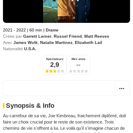
2021 - 2022
|
60 min
|
Drame
Créée par
Garrett Lerner
,
Russel Friend
,
Matt Reeves
Avec
James Wolk
,
Natalie Martinez
,
Elizabeth Lail
Nationalité
U.S.A.
Spectateurs
Mes amis
2,9
--
Synopsis & Info
Au carrefour de sa vie, Joe Kimbreau, fraichement diplômé, doit
faire un choix crucial pour le reste de son existence. Trois
chemins de vie s'offrent à lui. Le voilà qu'il s'imagine chacun de