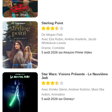
Sterling Point
De
Megan Park
Avec
Ella Rubin
,
Amélie Hoeferle
,
Jacob
Whiteduck-Lavoie
Drame
,
Comédie
5 août 2026 sur Amazon Prime Video
Star Wars: Visions Présente - Le Neuvième
Jedi
Avec
Kimiko Glenn
,
Andrew Kishino
,
Masi Oka
Action
,
Animation
5 août 2026 sur Disney+