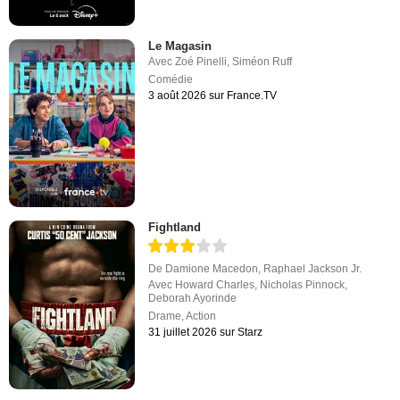
Le Magasin
Avec
Zoé Pinelli
,
Siméon Ruff
Comédie
3 août 2026 sur France.TV
Fightland
De
Damione Macedon
,
Raphael Jackson Jr.
Avec
Howard Charles
,
Nicholas Pinnock
,
Deborah Ayorinde
Drame
,
Action
31 juillet 2026 sur Starz