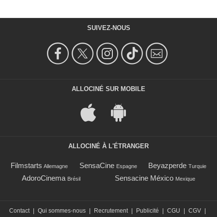
SUIVEZ-NOUS
ALLOCINÉ SUR MOBILE
ALLOCINÉ À L'ÉTRANGER
Filmstarts
SensaCine
Beyazperde
Allemagne
Espagne
Turquie
AdoroCinema
Sensacine México
Brésil
Mexique
Contact
|
Qui sommes-nous
|
Recrutement
|
Publicité
|
CGU
|
CGV
|