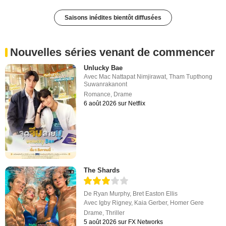
Saisons inédites bientôt diffusées
Nouvelles séries venant de commencer
Unlucky Bae
Avec
Mac Nattapat Nimjirawat
,
Tham Tupthong
Suwanrakanont
Romance
,
Drame
6 août 2026 sur Netflix
The Shards
De
Ryan Murphy
,
Bret Easton Ellis
Avec
Igby Rigney
,
Kaia Gerber
,
Homer Gere
Drame
,
Thriller
5 août 2026 sur FX Networks