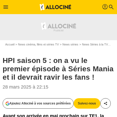
profil
menu
search
Accueil
News cinéma, films et séries TV
News séries
News Séries à la TV
HPI 
HPI saison 5 : on a vu le
premier épisode à Séries Mania
et il devrait ravir les fans !
28 mars 2025 à 22:15
Ajoutez Allociné à vos sources préférées
Suivez-nous
Partag
Avant son arrivée en mai prochain sur TF1, la