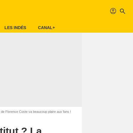
profil
search
LES INDÉS
CANAL+
se de Florence Coste va beaucoup plaire aux fans !
titut ? La