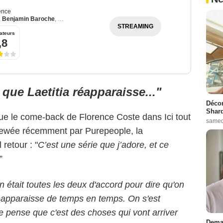
ence
,
Benjamin Baroche
,
Loan Becmont
STREAMING
ateurs
,8
que Laetitia réapparaisse..."
Décon
Shard
 que le come-back de Florence Coste dans Ici tout
samed
iewée récemment par Purepeople, la
retour : "
C’est une série que j’adore, et ce
”
on était toutes les deux d'accord pour dire qu'on
éapparaisse de temps en temps. On s'est
je pense que c'est des choses qui vont arriver
Demai