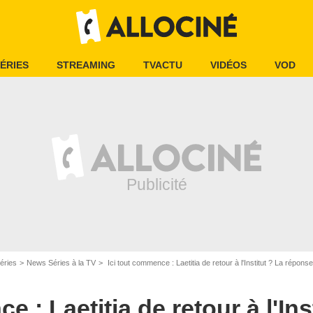
ÉRIES
STREAMING
TVACTU
VIDÉOS
VOD
éries
News Séries à la TV
Ici tout commence : Laetitia de retour à l'Institut ? La répon
e : Laetitia de retour à l'Ins