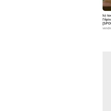
Ici t
l'épi
[SPO
vendr