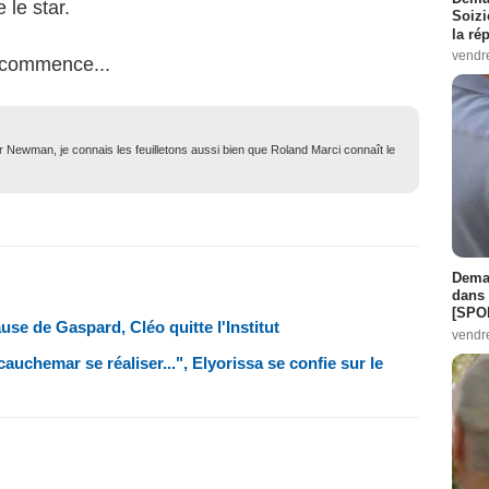
e le star.
Soizi
la ré
vendr
t commence...
tor Newman, je connais les feuilletons aussi bien que Roland Marci connaît le
Demai
dans 
[SPO
use de Gaspard, Cléo quitte l'Institut
vendr
auchemar se réaliser...", Elyorissa se confie sur le