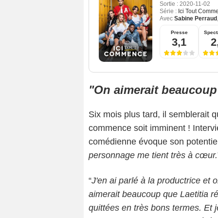
Sortie :
2020-11-02
Série :
Ici Tout Comm
Avec
Sabine Perraud
Presse
Spect
3,1
2
"On aimerait beaucoup 
Six mois plus tard, il semblerait
commence soit imminent ! Interv
comédienne évoque son potentiel 
personnage me tient très à cœur.
“
J'en ai parlé à la productrice et 
aimerait beaucoup que Laetitia r
quittées en très bons termes. Et 