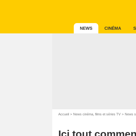
NEWS
CINÉMA
S
Accueil
News cinéma, films et séries TV
News s
Ici tout commenc