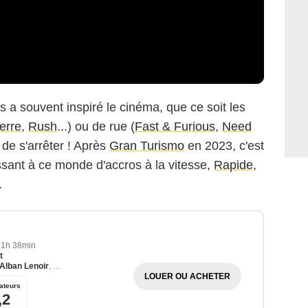
 a souvent inspiré le cinéma, que ce soit les
erre
,
Rush
...) ou de rue (
Fast & Furious
,
Need
s de s'arrêter ! Après
Gran Turismo
en 2023, c'est
ssant à ce monde d'accros à la vitesse,
Rapide
,
.
1h 38min
t
Alban Lenoir
,
Tchéky Karyo
LOUER OU ACHETER
ateurs
,2