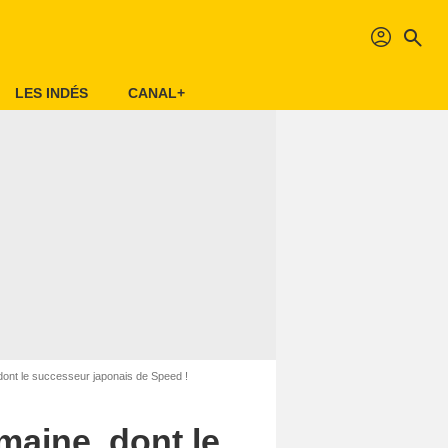
profil
search
LES INDÉS
CANAL+
dont le successeur japonais de Speed !
maine, dont le