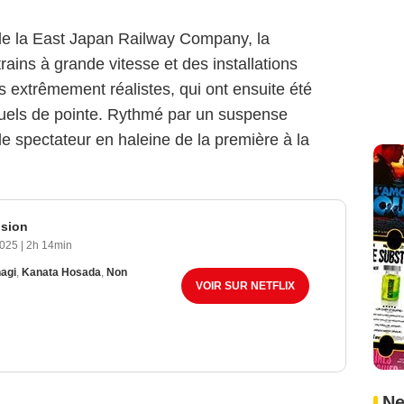
de la East Japan Railway Company, la
trains à grande vitesse et des installations
s extrêmement réalistes, qui ont ensuite été
suels de pointe. Rythmé par un suspense
t le spectateur en haleine de la première à la
osion
2025
|
2h 14min
agi
,
Kanata Hosada
,
Non
VOIR SUR NETFLIX
Ne