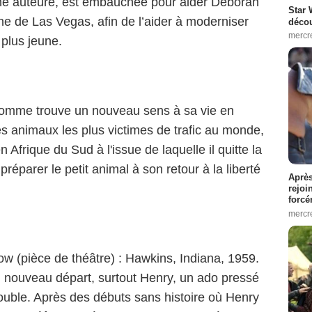
une auteure, est embauchée pour aider Deborah
Star 
 de Las Vegas, afin de l’aider à moderniser
décou
mercr
 plus jeune.
omme trouve un nouveau sens à sa vie en
es animaux les plus victimes de trafic au monde,
en Afrique du Sud à l'issue de laquelle il quitte la
préparer le petit animal à son retour à la liberté
Après
rejoi
forcé
mercr
ow (pièce de théâtre) : Hawkins, Indiana, 1959.
un nouveau départ, surtout Henry, un ado pressé
trouble. Après des débuts sans histoire où Henry