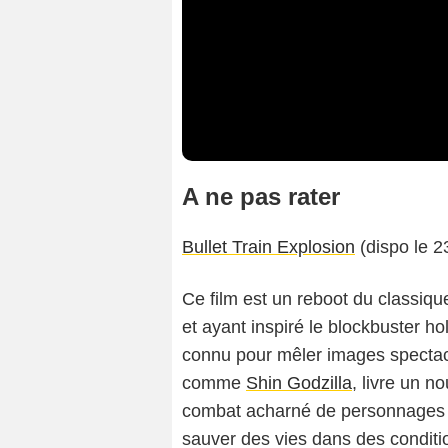
A ne pas rater
Bullet Train Explosion
(dispo le 23
Ce film est un reboot du classiqu
et ayant inspiré le blockbuster h
connu pour mêler images specta
comme
Shin Godzilla
, livre un n
combat acharné de personnages q
sauver des vies dans des conditi