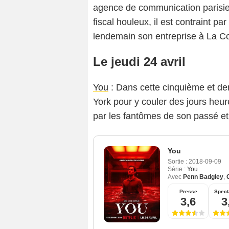
agence de communication parisi
fiscal houleux, il est contraint pa
lendemain son entreprise à La C
Le jeudi 24 avril
You
: Dans cette cinquième et de
York pour y couler des jours heu
par les fantômes de son passé et
You
Sortie :
2018-09-09
Série :
You
Avec
Penn Badgley
,
Presse
Spect
3,6
3