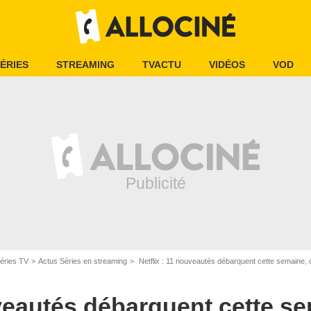
ÉRIES
STREAMING
TVACTU
VIDÉOS
VOD
éries TV
Actus Séries en streaming
Netflix : 11 nouveautés débarquent cette semaine, 
uveautés débarquent cette se