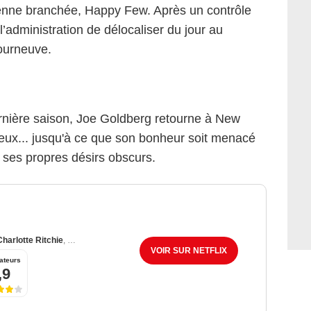
enne branchée, Happy Few. Après un contrôle
r l’administration de délocaliser du jour au
ourneuve.
rnière saison, Joe Goldberg retourne à New
reux... jusqu'à ce que son bonheur soit menacé
 ses propres désirs obscurs.
Charlotte Ritchie
,
Madeline Brewer
VOIR SUR NETFLIX
ateurs
,9