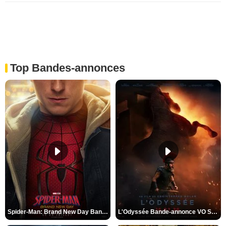
Top Bandes-annonces
Spider-Man: Brand New Day Bande-annonce VO STFR
L'Odyssée Bande-annonce VO STFR