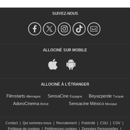
SUIVEZ-NOUS
ALLOCINÉ SUR MOBILE
ALLOCINÉ À L'ÉTRANGER
Filmstarts
SensaCine
Beyazperde
Allemagne
Espagne
Turquie
AdoroCinema
Sensacine México
Brésil
Mexique
Contact
|
Qui sommes-nous
|
Recrutement
|
Publicité
|
CGU
|
CGV
|
Politique de cookies
|
Préférences cookies
|
Données Personnelles
|