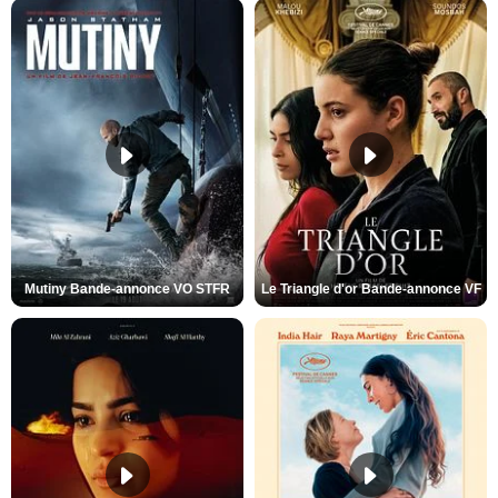
Mutiny Bande-annonce VO STFR
Le Triangle d'or Bande-annonce VF