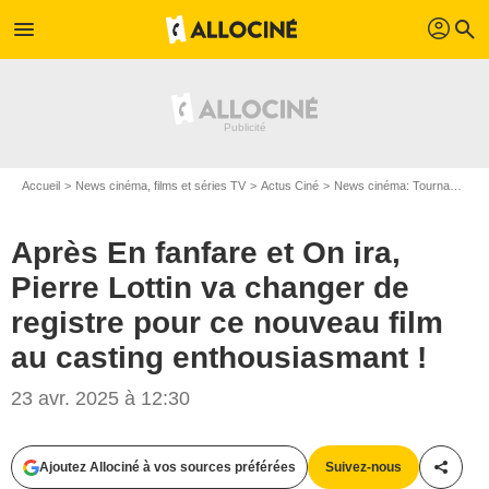
profil
menu
search
Accueil
News cinéma, films et séries TV
Actus Ciné
News cinéma: Tournages
Après En fanfare et On ira,
Pierre Lottin va changer de
registre pour ce nouveau film
au casting enthousiasmant !
23 avr. 2025 à 12:30
Ajoutez Allociné à vos sources préférées
Suivez-nous
Partag