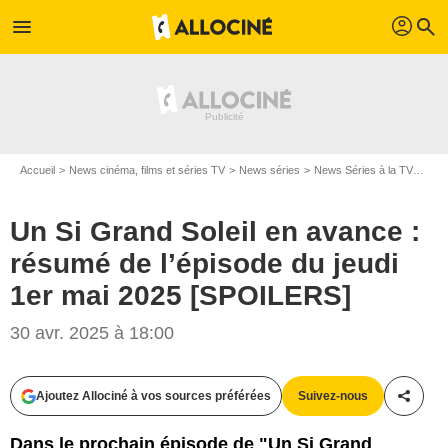
profil
menu
search
Accueil
News cinéma, films et séries TV
News séries
News Séries à la TV
Un S
Un Si Grand Soleil en avance :
résumé de l’épisode du jeudi
1er mai 2025 [SPOILERS]
30 avr. 2025 à 18:00
Ajoutez Allociné à vos sources préférées
Suivez-nous
Partag
Dans le prochain épisode de "Un Si Grand