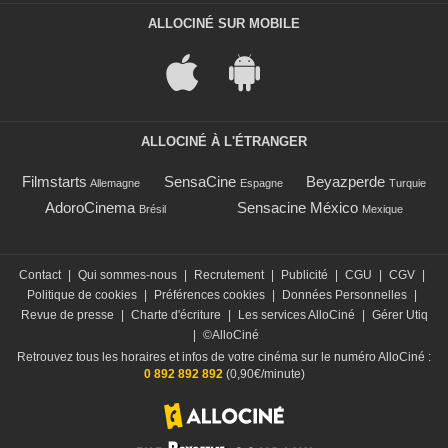
ALLOCINÉ SUR MOBILE
ALLOCINÉ À L'ÉTRANGER
Filmstarts
SensaCine
Beyazperde
Allemagne
Espagne
Turquie
AdoroCinema
Sensacine México
Brésil
Mexique
Contact
|
Qui sommes-nous
|
Recrutement
|
Publicité
|
CGU
|
CGV
|
Politique de cookies
|
Préférences cookies
|
Données Personnelles
|
Revue de presse
|
Charte d'écriture
|
Les services AlloCiné
|
Gérer Utiq
|
©AlloCiné
Retrouvez tous les horaires et infos de votre cinéma sur le numéro AlloCiné :
0 892 892 892
(0,90€/minute)