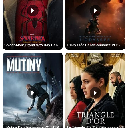
Spider-Man: Brand New Day Bande-annonce VO STFR
L'Odyssée Bande-annonce VO STFR
Mutiny Bande-annonce VO STFR
Le Triangle d'or Bande-annonce VF