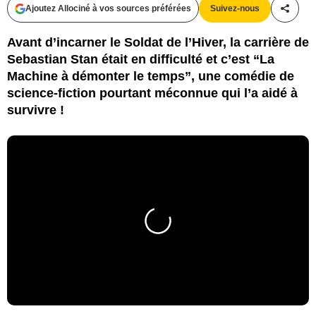
Ajoutez Allociné à vos sources préférées
Suivez-nous
Partag
Avant d’incarner le Soldat de l’Hiver, la carrière de
Sebastian Stan était en difficulté et c’est “La
Machine à démonter le temps”, une comédie de
science-fiction pourtant méconnue qui l’a aidé à
survivre !