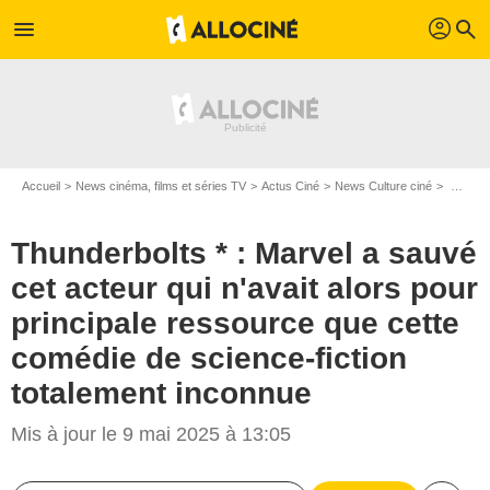
profil
menu
search
Accueil
News cinéma, films et séries TV
Actus Ciné
News Culture ciné
Thunderbolts * : Marvel a sauvé cet acteur qui n'avait alors pour principale ressource que cette comédie de science-fiction totalement inconnue
Thunderbolts * : Marvel a sauvé
cet acteur qui n'avait alors pour
principale ressource que cette
comédie de science-fiction
totalement inconnue
Mis à jour le 9 mai 2025 à 13:05