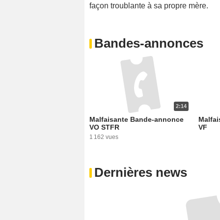
façon troublante à sa propre mère.
Bandes-annonces
2:14
Malfaisante Bande-annonce
Malfa
VO STFR
VF
1 162 vues
Dernières news