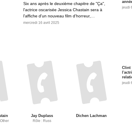
année
Six ans après le deuxième chapitre de "Ça",
jeudi 
l'actrice oscarisée Jessica Chastain sera à
l'affiche d'un nouveau film d'horreur,…
mercredi 16 avril 2025
Clint
l'act
relat
jeudi 
stain
Jay Duplass
Dichen Lachman
 Other
Rôle : Russ