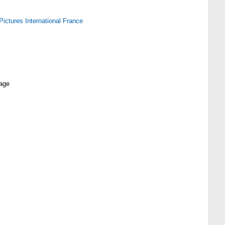
Pictures International France
age