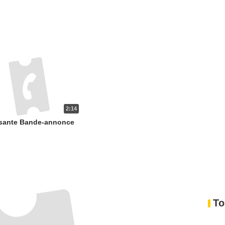
2:14
isante Bande-annonce
To