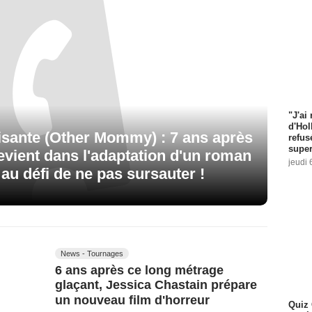
"J'ai
d'Hol
sante (Other Mommy) : 7 ans après
refus
super
evient dans l'adaptation d'un roman
jeudi 
au défi de ne pas sursauter !
News - Tournages
6 ans après ce long métrage
glaçant, Jessica Chastain prépare
un nouveau film d'horreur
Quiz 