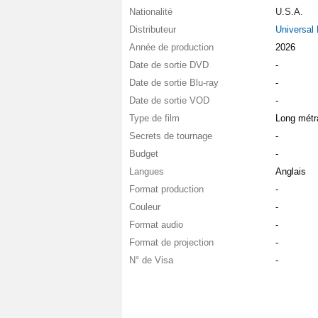
Nationalité
U.S.A.
Distributeur
Universal 
Année de production
2026
Date de sortie DVD
-
Date de sortie Blu-ray
-
Date de sortie VOD
-
Type de film
Long métr
Secrets de tournage
-
Budget
-
Langues
Anglais
Format production
-
Couleur
-
Format audio
-
Format de projection
-
N° de Visa
-