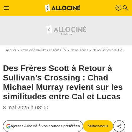
profil
menu
search
Accueil
News cinéma, films et séries TV
News séries
News Séries à la TV
Des 
Des Frères Scott à Retour à
Sullivan’s Crossing : Chad
Michael Murray revient sur les
similitudes entre Cal et Lucas
8 mai 2025 à 08:00
Ajoutez Allociné à vos sources préférées
Suivez-nous
Partag