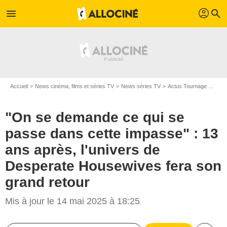
profil
menu
search
Accueil
News cinéma, films et séries TV
News séries TV
Actus Tournage Séries TV
"On se demande ce qui se
passe dans cette impasse" : 13
ans après, l'univers de
Desperate Housewives fera son
grand retour
Mis à jour le 14 mai 2025 à 18:25