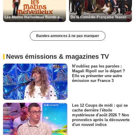
Les Matins merveilleux Bande-annonce VF
De la Comédie-Française Teaser VF
Bandes-annonces à ne pas manquer
News émissions & magazines TV
N’oubliez pas les paroles :
Magali Ripoll sur le départ ?
Elle va présenter une autre
émission sur France 3
Les 12 Coups de midi : qui se
cache derrière l'étoile
mystérieuse d'août 2026 ? Nos
pronostics après la découverte
d'un nouvel indice