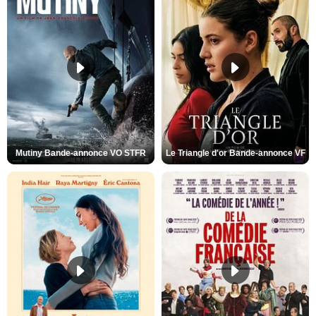
Mutiny Bande-annonce VO STFR
Le Triangle d'or Bande-annonce VF