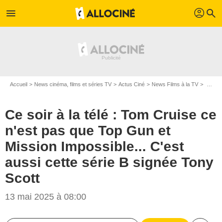
profil
menu
search
Accueil
News cinéma, films et séries TV
Actus Ciné
News Films à la TV
Ce soir à la télé : Tom Cruise ce n'est pas que Top Gun et Mission Impossible... C'est aussi cette série B signée Tony Scott
Ce soir à la télé : Tom Cruise ce
n'est pas que Top Gun et
Mission Impossible... C'est
aussi cette série B signée Tony
Scott
13 mai 2025 à 08:00