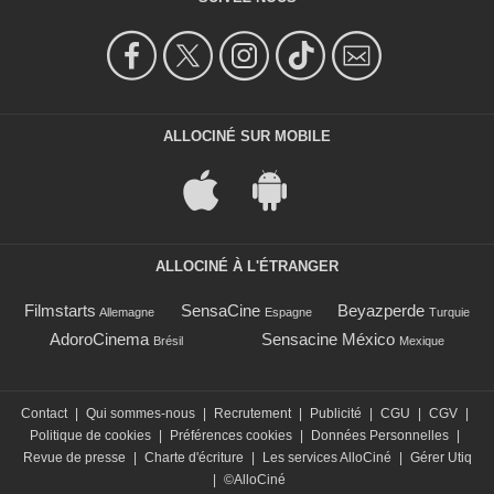
ALLOCINÉ SUR MOBILE
ALLOCINÉ À L'ÉTRANGER
Filmstarts
SensaCine
Beyazperde
Allemagne
Espagne
Turquie
AdoroCinema
Sensacine México
Brésil
Mexique
Contact
|
Qui sommes-nous
|
Recrutement
|
Publicité
|
CGU
|
CGV
|
Politique de cookies
|
Préférences cookies
|
Données Personnelles
|
Revue de presse
|
Charte d'écriture
|
Les services AlloCiné
|
Gérer Utiq
|
©AlloCiné