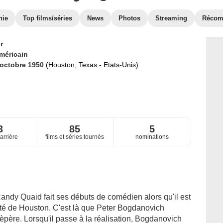
hie
Top films/séries
News
Photos
Streaming
Récom
r
méricain
 octobre 1950
(Houston, Texas - Etats-Unis)
3
85
5
arrière
films et séries tournés
nominations
andy Quaid fait ses débuts de comédien alors qu'il est
sité de Houston. C'est là que Peter Bogdanovich
rèpère. Lorsqu'il passe à la réalisation, Bogdanovich