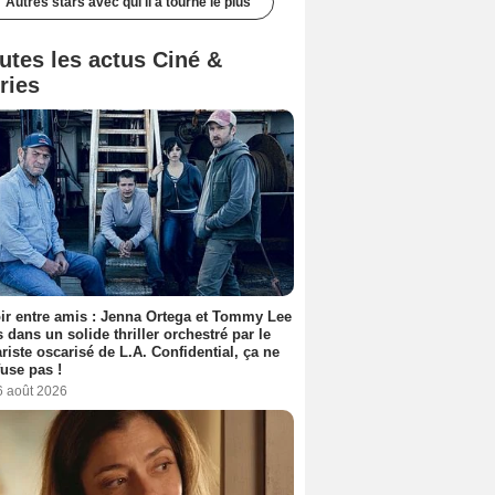
Autres stars avec qui il a tourné le plus
utes les actus Ciné &
ries
ir entre amis : Jenna Ortega et Tommy Lee
 dans un solide thriller orchestré par le
riste oscarisé de L.A. Confidential, ça ne
fuse pas !
6 août 2026