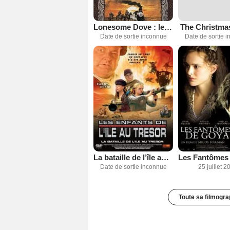
Lonesome Dove : le crépuscule
The Christmas
Date de sortie inconnue
Date de sortie 
La bataille de l’île au trésor
Date de sortie inconnue
25 juillet 2
Toute sa filmogra