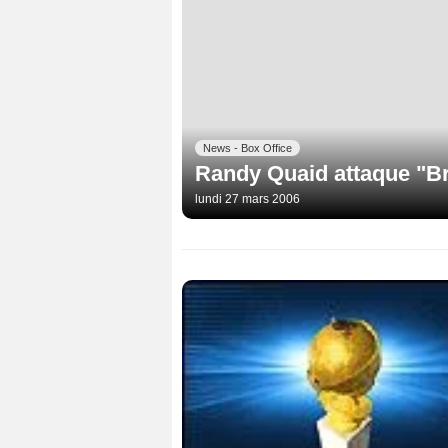
News - Box Office
Randy Quaid attaque "B
lundi 27 mars 2006