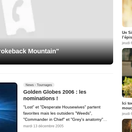
Un Si
l’épi
jeudi 
rokeback Mountain"
News - Tournages
Golden Globes 2006 : les
nominations !
Ici t
"Lost" et "Desperate Housewives" partent
mouch
favorites mais les outsiders "Weeds",
jeudi 
"Commander in Chief" et "Grey's anatomy"…
mardi 13 décembre 2005