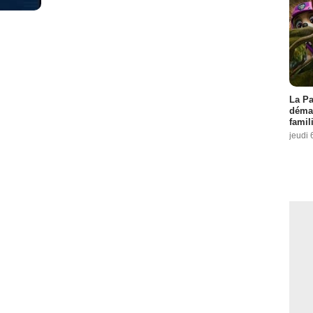
La Pa
démar
famil
jeudi 