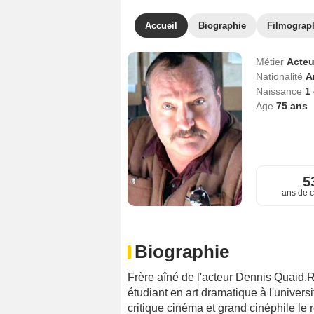
Accueil
Biographie
Filmograp
Métier
Acteu
Nationalité
A
Naissance
1
Age
75
ans
5
ans de c
Biographie
Frère aîné de l'acteur Dennis Quaid.R
étudiant en art dramatique à l'univer
critique cinéma et grand cinéphile le 