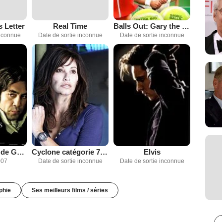
 Letter
Real Time
Balls Out: Gary the Tennis Coach
inconnue
Date de sortie inconnue
Date de sortie inconnue
Les Fantômes de Goya
Cyclone catégorie 7 : tempête mondiale
Elvis
007
Date de sortie inconnue
Date de sortie inconnue
phie
Ses meilleurs films / séries