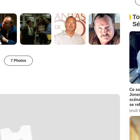
To
Sé
7 Photos
Ce so
Jones
scéna
se re
jeudi 