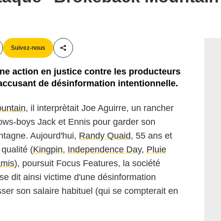
Suivez-nous
Partager cet article
ne action en justice contre les producteurs
ccusant de désinformation intentionnelle.
untain
, il interprètait Joe Aguirre, un rancher
ows-boys Jack et Ennis pour garder son
tagne. Aujourd'hui,
Randy Quaid
, 55 ans et
qualité (
Kingpin
,
Independence Day
,
Pluie
amis
), poursuit Focus Features, la société
se dit ainsi victime d'une désinformation
isser son salaire habituel (qui se compterait en