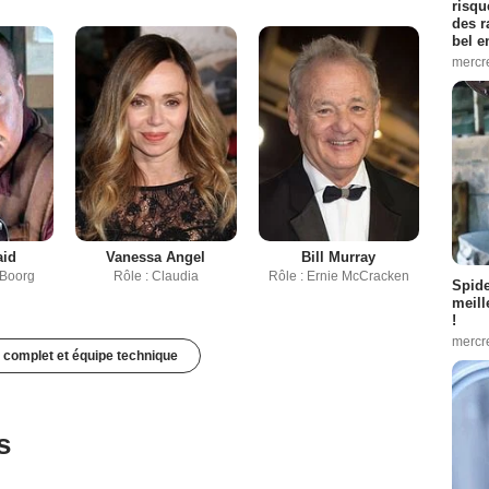
risqu
des r
bel 
mercr
aid
Vanessa Angel
Bill Murray
 Boorg
Rôle : Claudia
Rôle : Ernie McCracken
Spid
meill
!
mercr
 complet et équipe technique
s