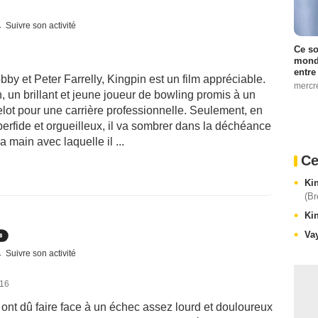
Suivre son activité
Ce so
monde
entre
by et Peter Farrelly, Kingpin est un film appréciable.
mercr
, un brillant et jeune joueur de bowling promis à un
celot pour une carrière professionnelle. Seulement, en
perfide et orgueilleux, il va sombrer dans la déchéance
a main avec laquelle il ...
Ce
Ki
(Br
Ki
Va
Suivre son activité
016
y ont dû faire face à un échec assez lourd et douloureux