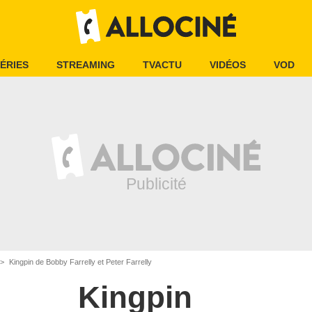
ÉRIES
STREAMING
TVACTU
VIDÉOS
VOD
Kingpin de Bobby Farrelly et Peter Farrelly
Kingpin