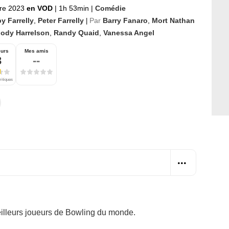
re 2023
en VOD
|
1h 53min
|
Comédie
y Farrelly
,
Peter Farrelly
Par
Barry Fanaro
,
Mort Nathan
|
ody Harrelson
,
Randy Quaid
,
Vanessa Angel
eurs
Mes amis
3
--
ritiques
illeurs joueurs de Bowling du monde.