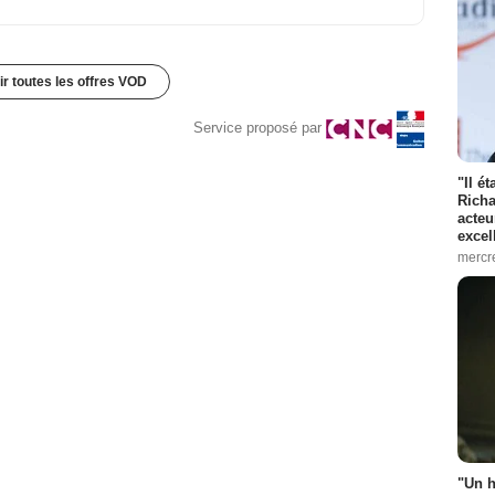
ir toutes les offres VOD
Service proposé par
"Il é
Richa
acteu
excel
mercr
"Un h