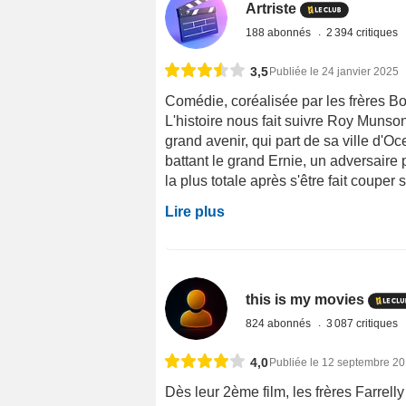
Artriste
188 abonnés
2 394 critiques
3,5
Publiée le 24 janvier 2025
Comédie, coréalisée par les frères Bob
L'histoire nous fait suivre Roy Munson
grand avenir, qui part de sa ville d'O
battant le grand Ernie, un adversaire 
la plus totale après s'être fait couper s
Lire plus
this is my movies
824 abonnés
3 087 critiques
4,0
Publiée le 12 septembre 2
Dès leur 2ème film, les frères Farrell