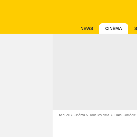
NEWS
CINÉMA
S
Accueil
Cinéma
Tous les films
Films Comédie