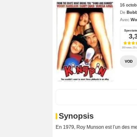
16 octob
De
Bobb
Avec
Wo
Spectat
3,
193 notes, 23 c
VOD
Synopsis
En 1979, Roy Munson est l'un des me