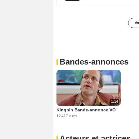
Vo
Bandes-annonces
1:14
Kingpin Bande-annonce VO
12 417 vues
Acteurs et actrices