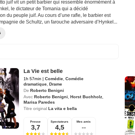
to juif vit un petit barbier qui ressemble énormément à
kel, le dictateur de Tomania qui a décidé
ion du peuple juif. Au cours d’une rafle, le barbier est
ompagnie de Schultz, un farouche adversaire d’Hynkel...
G
La Vie est belle
1h 57min
|
Comédie
,
Comédie
dramatique
,
Drame
De
Roberto Benigni
Avec
Roberto Benigni
,
Horst Buchholz
,
Marisa Paredes
Titre original
La vita e bella
Presse
Spectateurs
Mes amis
3,7
4,5
--