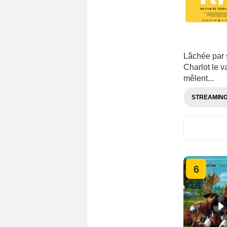
Lâchée par 
Charlot le v
mêlent...
STREAMIN
6