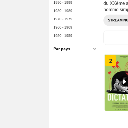
1990 - 1999
du XXème siè
homme simpl
1980 - 1989
1970 - 1979
STREAMIN
1960 - 1969
1950 - 1959
Par pays
France
2
U.S.A.
Grande-Bretagne