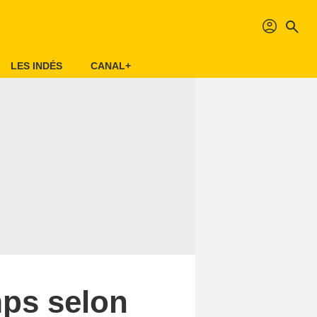
profil
search
LES INDÉS
CANAL+
mps selon