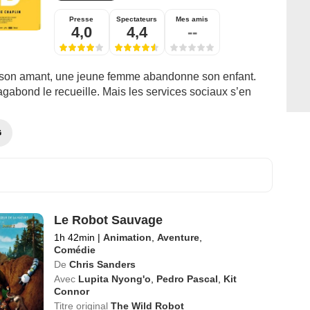
Presse
Spectateurs
Mes amis
4,0
4,4
--
son amant, une jeune femme abandonne son enfant.
agabond le recueille. Mais les services sociaux s’en
G
Le Robot Sauvage
1h 42min
|
Animation
,
Aventure
,
Comédie
De
Chris Sanders
Avec
Lupita Nyong'o
,
Pedro Pascal
,
Kit
Connor
Titre original
The Wild Robot