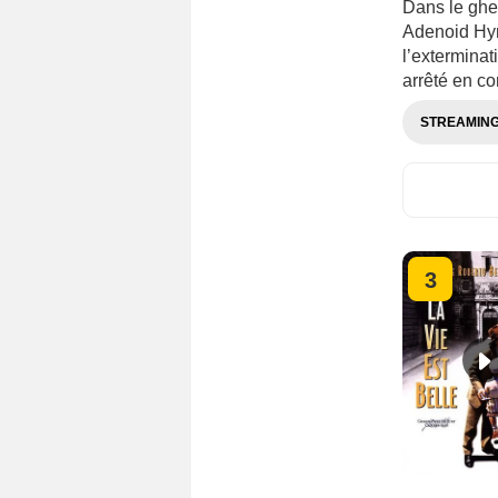
Dans le ghet
Adenoid Hyn
l’exterminat
arrêté en c
STREAMIN
3