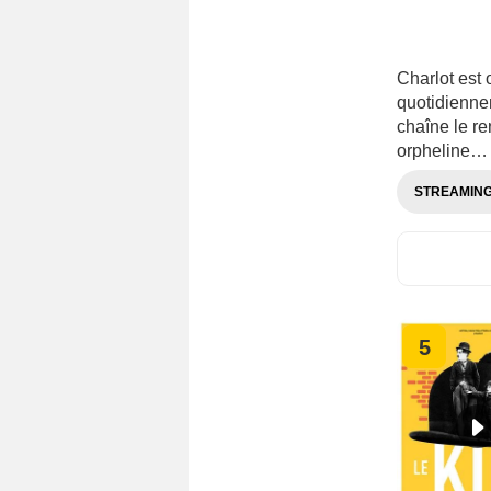
Charlot est 
quotidiennem
chaîne le r
orpheline…
STREAMIN
5