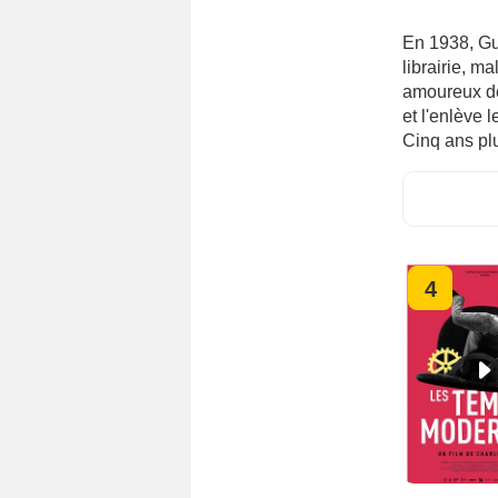
En 1938, Gu
librairie, ma
amoureux de 
et l'enlève 
Cinq ans plu
4