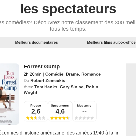
les spectateurs
res comédies? Découvrez notre classement des 300 meil
tous les temps.
Meilleurs documentaires
Meilleurs films au box-office
Forrest Gump
2h 20min
|
Comédie
,
Drame
,
Romance
De
Robert Zemeckis
Avec
Tom Hanks
,
Gary Sinise
,
Robin
Wright
Presse
Spectateurs
Mes amis
2,6
4,6
--
cennies d'histoire américaine, des années 1940 à la fin