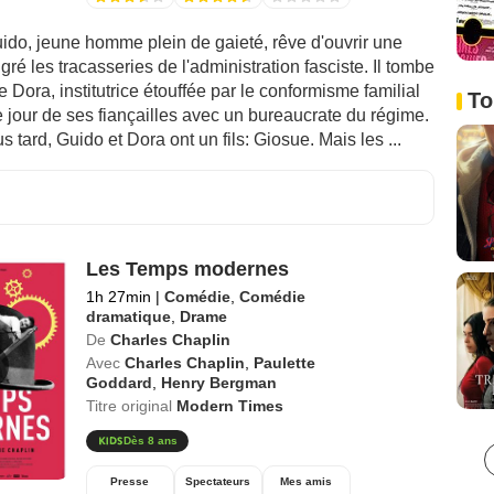
ido, jeune homme plein de gaieté, rêve d'ouvrir une
lgré les tracasseries de l'administration fasciste. Il tombe
Dora, institutrice étouffée par le conformisme familial
To
le jour de ses fiançailles avec un bureaucrate du régime.
s tard, Guido et Dora ont un fils: Giosue. Mais les ...
Les Temps modernes
1h 27min
|
Comédie
,
Comédie
dramatique
,
Drame
De
Charles Chaplin
Avec
Charles Chaplin
,
Paulette
Goddard
,
Henry Bergman
Titre original
Modern Times
Dès 8 ans
Presse
Spectateurs
Mes amis