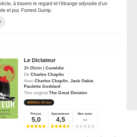
cle, à travers le regard et l'étrange odyssée d'un
e et pur, Forrest Gump.
G
Le Dictateur
2h 05min
|
Comédie
De
Charles Chaplin
Avec
Charles Chaplin
,
Jack Oakie
,
Paulette Goddard
Titre original
The Great Dictator
Dès 10 ans
Presse
Spectateurs
Mes amis
5,0
4,5
--