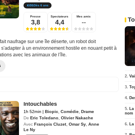
Dès 6 ans
Presse
Spectateurs
Mes amis
To
3,8
4,4
--
fait naufrage sur une île déserte, un robot doit
s'adapter à un environnement hostile en nouant petit à
lations avec les animaux de l'île.
G
2.
Va
3.
To
4.
De
Intouchables
5.
La 
1h 52min
|
Biopic
,
Comédie
,
Drame
nom
De
Eric Toledano
,
Olivier Nakache
Avec
François Cluzet
,
Omar Sy
,
Anne
6.
La 
Le Ny
7.
Ba