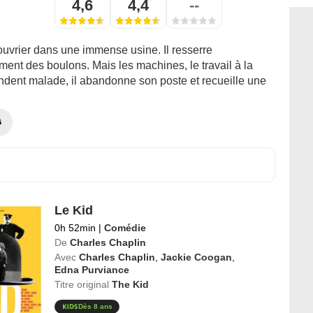
4,6
4,4
--
ouvrier dans une immense usine. Il resserre
ent des boulons. Mais les machines, le travail à la
endent malade, il abandonne son poste et recueille une
G
Le Kid
0h 52min
|
Comédie
De
Charles Chaplin
Avec
Charles Chaplin
,
Jackie Coogan
,
Edna Purviance
Titre original
The Kid
Dès 8 ans