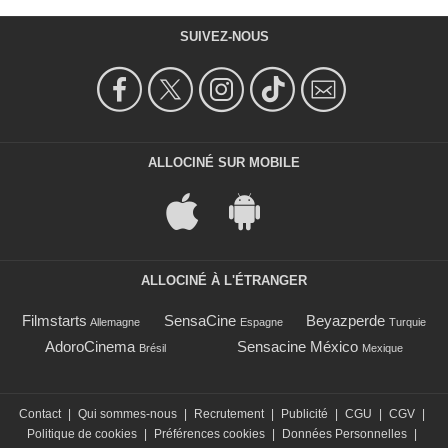
SUIVEZ-NOUS
ALLOCINÉ SUR MOBILE
ALLOCINÉ À L'ÉTRANGER
Filmstarts
SensaCine
Beyazperde
Allemagne
Espagne
Turquie
AdoroCinema
Sensacine México
Brésil
Mexique
Contact
|
Qui sommes-nous
|
Recrutement
|
Publicité
|
CGU
|
CGV
|
Politique de cookies
|
Préférences cookies
|
Données Personnelles
|