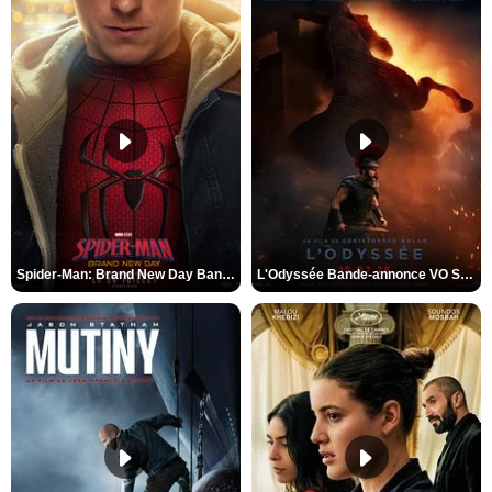
Spider-Man: Brand New Day Bande-annonce VO STFR
L'Odyssée Bande-annonce VO STFR