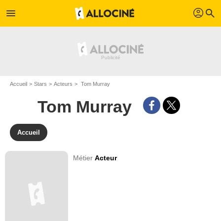
profil
menu
search
Accueil
Stars
Acteurs
Tom Murray
Tom Murray
Accueil
Métier
Acteur