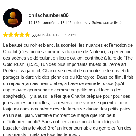
chrischambers86
16 189 abonnés
13 142 critiques
Suivre son activité
5,0
Publiée le 12 juin 2022
La beautè du noir et blanc, la sobriètè, les nuances et l'èmotion de
Charlot (c'est un des sommets du gènie de l'auteur), la perfection
des scènes se dèroulant en lieu clos, ont contribuè à faire de "The
Gold Rush" (1925) l'un des plus importants muets du 7ème art!
Poète et vagabond, Charlot se devait de remonter le temps et de
partager la dure vie des pionniers du Klondyke! Dans ce film, il fait
un repas à jamais mèmorable, à base de semelle, clous (qu'il
aspire avec gourmandise comme de petits os) et lacets (les
spaghettis). il y a aussi la fête que Charlot prèpare pour pour ses
jolies amies auxquelles, il a rèservè une surprise qui entre pour
toujours dans nos mèmoires : la fameuse danse des petits pains
en un seul plan, vèritable moment de magie que l'on peut
difficilement oubliè! Sans oublier la maison à deux doigts de
basculer dans le vide! Bref un incontournable du genre et l'un des
plus grands muets de tous les temps...