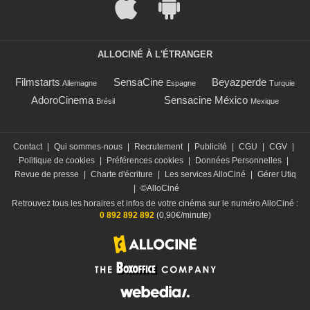
ALLOCINÉ À L'ÉTRANGER
Filmstarts
SensaCine
Beyazperde
Allemagne
Espagne
Turquie
AdoroCinema
Sensacine México
Brésil
Mexique
Contact
|
Qui sommes-nous
|
Recrutement
|
Publicité
|
CGU
|
CGV
|
Politique de cookies
|
Préférences cookies
|
Données Personnelles
|
Revue de presse
|
Charte d'écriture
|
Les services AlloCiné
|
Gérer Utiq
|
©AlloCiné
Retrouvez tous les horaires et infos de votre cinéma sur le numéro AlloCiné :
0 892 892 892
(0,90€/minute)