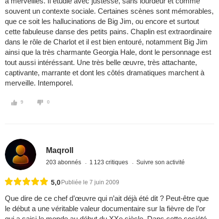
à merveilles. Il étudie avec justesse, sans lourdeur et comme
souvent un contexte sociale. Certaines scènes sont mémorables,
que ce soit les hallucinations de Big Jim, ou encore et surtout
cette fabuleuse danse des petits pains. Chaplin est extraordinaire
dans le rôle de Charlot et il est bien entouré, notamment Big Jim
ainsi que la très charmante Georgia Hale, dont le personnage est
tout aussi intéréssant. Une très belle œuvre, très attachante,
captivante, marrante et dont les côtés dramatiques marchent à
merveille. Intemporel.
9
0
Maqroll
203 abonnés
1 123 critiques
Suivre son activité
5,0
Publiée le 7 juin 2009
Que dire de ce chef d’œuvre qui n’ait déjà été dit ? Peut-être que
le début a une véritable valeur documentaire sur la fièvre de l’or
qui a saisi le monde au début du XXe siècle. Dans cette société