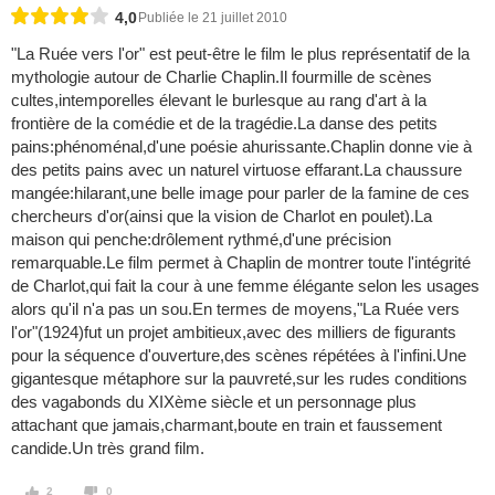
4,0
Publiée le 21 juillet 2010
"La Ruée vers l'or" est peut-être le film le plus représentatif de la
mythologie autour de Charlie Chaplin.Il fourmille de scènes
cultes,intemporelles élevant le burlesque au rang d'art à la
frontière de la comédie et de la tragédie.La danse des petits
pains:phénoménal,d'une poésie ahurissante.Chaplin donne vie à
des petits pains avec un naturel virtuose effarant.La chaussure
mangée:hilarant,une belle image pour parler de la famine de ces
chercheurs d'or(ainsi que la vision de Charlot en poulet).La
maison qui penche:drôlement rythmé,d'une précision
remarquable.Le film permet à Chaplin de montrer toute l'intégrité
de Charlot,qui fait la cour à une femme élégante selon les usages
alors qu'il n'a pas un sou.En termes de moyens,"La Ruée vers
l'or"(1924)fut un projet ambitieux,avec des milliers de figurants
pour la séquence d'ouverture,des scènes répétées à l'infini.Une
gigantesque métaphore sur la pauvreté,sur les rudes conditions
des vagabonds du XIXème siècle et un personnage plus
attachant que jamais,charmant,boute en train et faussement
candide.Un très grand film.
2
0