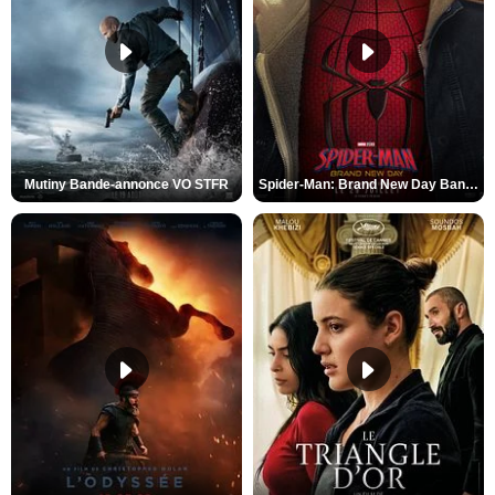
Mutiny Bande-annonce VO STFR
Spider-Man: Brand New Day Bande-annonce VO STFR