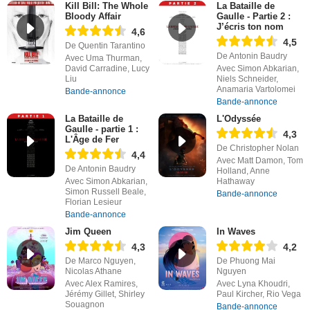
Kill Bill: The Whole
La Bataille de
Bloody Affair
Gaulle - Partie 2 :
J’écris ton nom
4,6
4,5
De Quentin Tarantino
De Antonin Baudry
Avec Uma Thurman,
David Carradine, Lucy
Avec Simon Abkarian,
Liu
Niels Schneider,
Anamaria Vartolomei
Bande-annonce
Bande-annonce
La Bataille de
L'Odyssée
Gaulle - partie 1 :
4,3
L'Âge de Fer
De Christopher Nolan
4,4
Avec Matt Damon, Tom
De Antonin Baudry
Holland, Anne
Avec Simon Abkarian,
Hathaway
Simon Russell Beale,
Bande-annonce
Florian Lesieur
Bande-annonce
Jim Queen
In Waves
4,3
4,2
De Marco Nguyen,
De Phuong Mai
Nicolas Athane
Nguyen
Avec Alex Ramires,
Avec Lyna Khoudri,
Jérémy Gillet, Shirley
Paul Kircher, Rio Vega
Souagnon
Bande-annonce