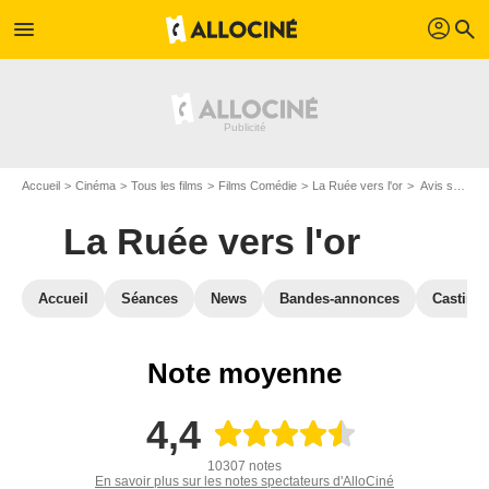
profil
menu
search
Accueil
Cinéma
Tous les films
Films Comédie
La Ruée vers l'or
Avis sur La Ruée vers l'or
La Ruée vers l'or
Accueil
Séances
News
Bandes-annonces
Casting
Note moyenne
4,4
10307 notes
En savoir plus sur les notes spectateurs d'AlloCiné