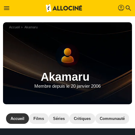
profil
menu
search
Accueil
Akamaru
Akamaru
Membre depuis le 20 janvier 2006
Accueil
Films
Séries
Critiques
Communauté