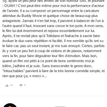
Sy, ayant un peu peur des limites de son humour SAV, et pourtant
: OUAH ! C'est peut-être même pour moi la performance d'acteur
de l'année. Il a su composer un personnage entre la caricature
attendue du Buddy Movie et quelque chose de beaucoup plus
antagoniste. Jamais il n'en fait trop, il parvient à balancer de l'un à
l'autre quand il faut, trouvant sans cesse le ton juste. A mon sens,
le film lui doit énormément et repose essentiellement sur lui.
Après, il ne restait plus qu'à Tolédano et Nakache à savoir faire
évoluer le duo sans répétition ni facilité. Il me semble qu'ils ont su
le faire car, pas un seul instant, je me suis ennuyé. Certes, parfois
ils y vont un peu fort à coup de violons et de pianos, notamment
vers la fin, pour faire dégouliner leur film d'émotion. Mais bon,
quand un film est pétri à ce point de bons sentiments moi je
tolère, j'adhère et je suis. Sans transcender le genre donc,
"Intouchables" parvient à faire de la très bonne comédie simple, et
rien que pour ça, « merci »...
16
6