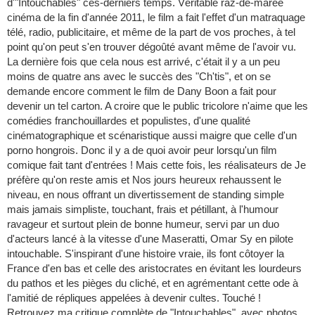
d'"Intouchables" ces-derniers temps. Véritable raz-de-marée
cinéma de la fin d'année 2011, le film a fait l'effet d'un matraquage
télé, radio, publicitaire, et même de la part de vos proches, à tel
point qu'on peut s'en trouver dégoûté avant même de l'avoir vu.
La dernière fois que cela nous est arrivé, c'était il y a un peu
moins de quatre ans avec le succès des "Ch'tis", et on se
demande encore comment le film de Dany Boon a fait pour
devenir un tel carton. A croire que le public tricolore n'aime que les
comédies franchouillardes et populistes, d'une qualité
cinématographique et scénaristique aussi maigre que celle d'un
porno hongrois. Donc il y a de quoi avoir peur lorsqu'un film
comique fait tant d'entrées ! Mais cette fois, les réalisateurs de Je
préfère qu'on reste amis et Nos jours heureux rehaussent le
niveau, en nous offrant un divertissement de standing simple
mais jamais simpliste, touchant, frais et pétillant, à l'humour
ravageur et surtout plein de bonne humeur, servi par un duo
d'acteurs lancé à la vitesse d'une Maseratti, Omar Sy en pilote
intouchable. S'inspirant d'une histoire vraie, ils font côtoyer la
France d'en bas et celle des aristocrates en évitant les lourdeurs
du pathos et les pièges du cliché, et en agrémentant cette ode à
l'amitié de répliques appelées à devenir cultes. Touché !
Retrouvez ma critique complète de "Intouchables", avec photos