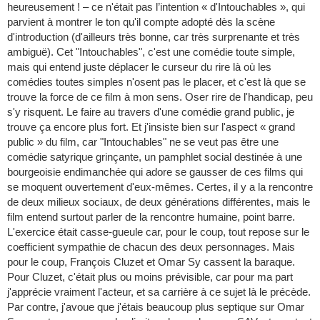
heureusement ! – ce n'était pas l’intention « d'Intouchables », qui
parvient à montrer le ton qu'il compte adopté dès la scène
d'introduction (d'ailleurs très bonne, car très surprenante et très
ambiguë). Cet "Intouchables", c'est une comédie toute simple,
mais qui entend juste déplacer le curseur du rire là où les
comédies toutes simples n'osent pas le placer, et c'est là que se
trouve la force de ce film à mon sens. Oser rire de l'handicap, peu
s'y risquent. Le faire au travers d'une comédie grand public, je
trouve ça encore plus fort. Et j'insiste bien sur l'aspect « grand
public » du film, car "Intouchables" ne se veut pas être une
comédie satyrique grinçante, un pamphlet social destinée à une
bourgeoisie endimanchée qui adore se gausser de ces films qui
se moquent ouvertement d'eux-mêmes. Certes, il y a la rencontre
de deux milieux sociaux, de deux générations différentes, mais le
film entend surtout parler de la rencontre humaine, point barre.
L'exercice était casse-gueule car, pour le coup, tout repose sur le
coefficient sympathie de chacun des deux personnages. Mais
pour le coup, François Cluzet et Omar Sy cassent la baraque.
Pour Cluzet, c'était plus ou moins prévisible, car pour ma part
j'apprécie vraiment l'acteur, et sa carrière à ce sujet là le précède.
Par contre, j'avoue que j'étais beaucoup plus septique sur Omar