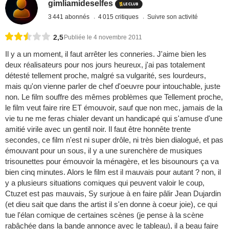
gimliamideselfes
3 441 abonnés
4 015 critiques
Suivre son activité
2,5
Publiée le 4 novembre 2011
Il y a un moment, il faut arrêter les conneries. J'aime bien les
deux réalisateurs pour nos jours heureux, j'ai pas totalement
détesté tellement proche, malgré sa vulgarité, ses lourdeurs,
mais qu'on vienne parler de chef d'oeuvre pour intouchable, juste
non. Le film souffre des mêmes problèmes que Tellement proche,
le film veut faire rire ET émouvoir, sauf que non mec, jamais de la
vie tu ne me feras chialer devant un handicapé qui s'amuse d'une
amitié virile avec un gentil noir. Il faut être honnête trente
secondes, ce film n'est ni super drôle, ni très bien dialogué, et pas
émouvant pour un sous, il y a une surenchère de musiques
trisounettes pour émouvoir la ménagère, et les bisounours ça va
bien cinq minutes. Alors le film est il mauvais pour autant ? non, il
y a plusieurs situations comiques qui peuvent valoir le coup,
Ctuzet est pas mauvais, Sy surjoue à en faire pâlir Jean Dujardin
(et dieu sait que dans the artist il s'en donne à coeur joie), ce qui
tue l'élan comique de certaines scènes (je pense à la scène
rabâchée dans la bande annonce avec le tableau), il a beau faire