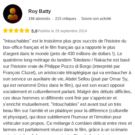
Roy Batty
198 abonnés
215 critiques
Suivre son activité
5,0
Publiée le 29 septembre 2014
"Intouchables" est le troisième plus gros succès de l'histoire du
box-office français et le film français qui a rapporté le plus
d'argent dans le monde (près de 430 millions de dollars !). Le
quatrième long-métrage du tandem Toledano / Nakache est basé
sur l'histoire vraie de Philippe Pozzo di Borgo (interprété par
François Cluzet), un aristocrate tétraplégique qui va embaucher à
son service un auxiliaire de vie, Abdel Sellou (joué par Omar Sy,
qui est renommé Driss dans le film), qui est son exact opposé
socialement et culturellement parlant. Malgré des débuts difficiles,
ces deux hommes si différents vont finir par s'apprécier et
s'enrichir mutuellement. "Intouchables" est avant tout un très
beau film sur l'amitié et un plaidoyer pour la différence (culturelle
et physique), qui dose subtilement l'humour et l'émotion pour
véhiculer son propos. Ce mélange ô combien délicat entre rires et
larmes est parfaitement réussi dans le film, grâce à un scénario