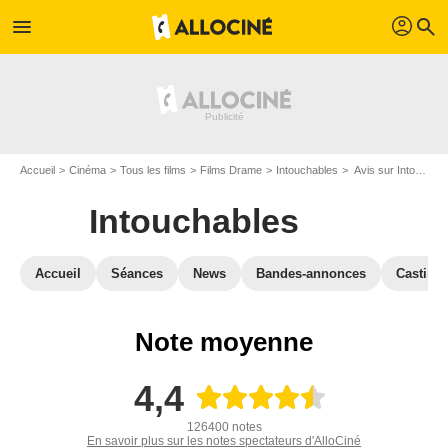
profil
menu
search
Accueil
Cinéma
Tous les films
Films Drame
Intouchables
Avis sur Intouchables
Intouchables
Accueil
Séances
News
Bandes-annonces
Casting
Note moyenne
4,4
126400 notes
En savoir plus sur les notes spectateurs d'AlloCiné