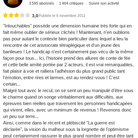
3 595 abonnés
1 464 critiques
Suivre son activité
3,0
Publiée le 6 novembre 2011
"Intouchables" possède une dimension humaine très forte qui en
fait même oublier de sérieux clichés ! Maintenant, n'en oublions
pas pour autant le contexte bien particulier dans lequel a lieu la
rencontre de cet aristocrate tétraplégique et d'un jeune des
banlieues ! Le handicap n'est certainement pas vécu de la même
façon pour tous... Ici, l'histoire prend des allures de conte de fée
et cette belle amitié portée par 2 acteurs, il est vrai remarquables,
fait plaisir à voir et ralliera l'adhésion du plus grand public tant
l'émotion, entre rires et larmes, est au rendez-vous ! C'est
certain...
Malgré tout avec le recul, on se sent un peu manipulé d'être sous
le charme quand on songe véritablement aux difficultés, aux
épreuves bien réelles que traversent les personnes handicapées
qui vivent, elles, avec un minimum de revenus ! Revenons donc
un peu sur terre...
Ainsi, comme dans le récent et plébiscité "La guerre est
déclarée", la vision du malheur sous la lorgnette de l'optimisme
peut certainement rassurer le plus grand nombre et peut-être tant