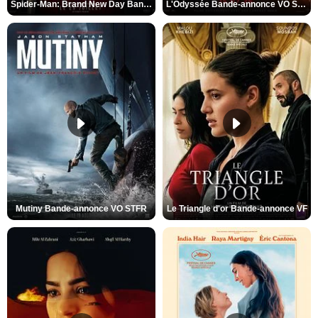
Spider-Man: Brand New Day Bande-annonce VO STFR
L'Odyssée Bande-annonce VO STFR
Mutiny Bande-annonce VO STFR
Le Triangle d'or Bande-annonce VF