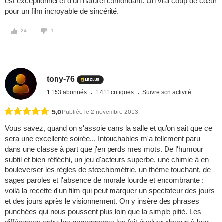
est exceptionnel et d’un naturel confondant. Un vrai coup de cœur
pour un film incroyable de sincérité.
24
1
tony-76
1 153 abonnés
1 411 critiques
Suivre son activité
5,0
Publiée le 2 novembre 2013
Vous savez, quand on s'assoie dans la salle et qu'on sait que ce
sera une excellente soirée... Intouchables m'a tellement paru
dans une classe à part que j'en perds mes mots. De l'humour
subtil et bien réfléchi, un jeu d'acteurs superbe, une chimie à en
bouleverser les règles de stœchiométrie, un thème touchant, de
sages paroles et l'absence de morale lourde et encombrante :
voilà la recette d'un film qui peut marquer un spectateur des jours
et des jours après le visionnement. On y insère des phrases
punchées qui nous poussent plus loin que la simple pitié. Les
différences entre les personnages les fait évoluer chacun à leur