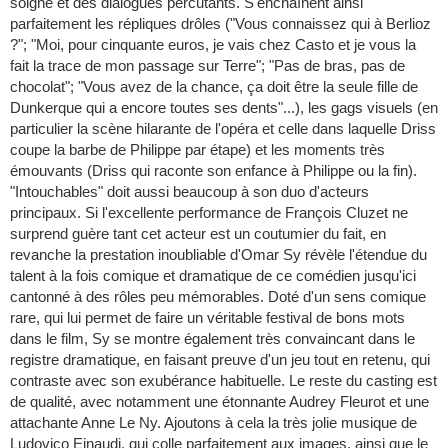
soigné et des dialogues percutants. S'enchaînent ainsi
parfaitement les répliques drôles ("Vous connaissez qui à Berlioz
?"; "Moi, pour cinquante euros, je vais chez Casto et je vous la
fait la trace de mon passage sur Terre"; "Pas de bras, pas de
chocolat"; "Vous avez de la chance, ça doit être la seule fille de
Dunkerque qui a encore toutes ses dents"...), les gags visuels (en
particulier la scène hilarante de l'opéra et celle dans laquelle Driss
coupe la barbe de Philippe par étape) et les moments très
émouvants (Driss qui raconte son enfance à Philippe ou la fin).
"Intouchables" doit aussi beaucoup à son duo d'acteurs
principaux. Si l'excellente performance de François Cluzet ne
surprend guère tant cet acteur est un coutumier du fait, en
revanche la prestation inoubliable d'Omar Sy révèle l'étendue du
talent à la fois comique et dramatique de ce comédien jusqu'ici
cantonné à des rôles peu mémorables. Doté d'un sens comique
rare, qui lui permet de faire un véritable festival de bons mots
dans le film, Sy se montre également très convaincant dans le
registre dramatique, en faisant preuve d'un jeu tout en retenu, qui
contraste avec son exubérance habituelle. Le reste du casting est
de qualité, avec notamment une étonnante Audrey Fleurot et une
attachante Anne Le Ny. Ajoutons à cela la très jolie musique de
Ludovico Einaudi, qui colle parfaitement aux images, ainsi que le