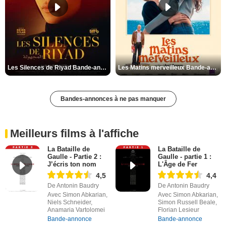
Les Silences de Riyad Bande-annonce VO STFR
Les Matins merveilleux Bande-annonce VF
Bandes-annonces à ne pas manquer
Meilleurs films à l'affiche
La Bataille de
La Bataille de
Gaulle - Partie 2 :
Gaulle - partie 1 :
J’écris ton nom
L'Âge de Fer
4,5
4,4
De Antonin Baudry
De Antonin Baudry
Avec Simon Abkarian,
Avec Simon Abkarian,
Niels Schneider,
Simon Russell Beale,
Anamaria Vartolomei
Florian Lesieur
Bande-annonce
Bande-annonce